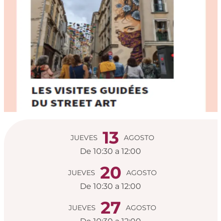
Horarios y datos de
13
JUEVES
AGOSTO
De 10:30 a 12:00
20
JUEVES
AGOSTO
De 10:30 a 12:00
27
JUEVES
AGOSTO