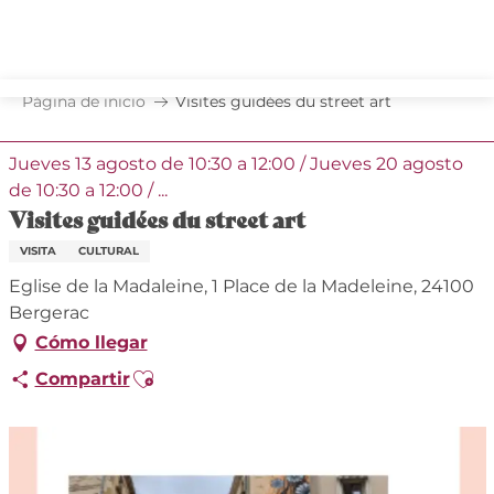
Aller
au
contenu
principal
Página de inicio
Visites guidées du street art
Jueves 13 agosto de 10:30 a 12:00 / Jueves 20 agosto
de 10:30 a 12:00 / ...
Visites guidées du street art
VISITA
CULTURAL
Eglise de la Madaleine, 1 Place de la Madeleine, 24100
Bergerac
Cómo llegar
Ajouter aux favoris
Compartir