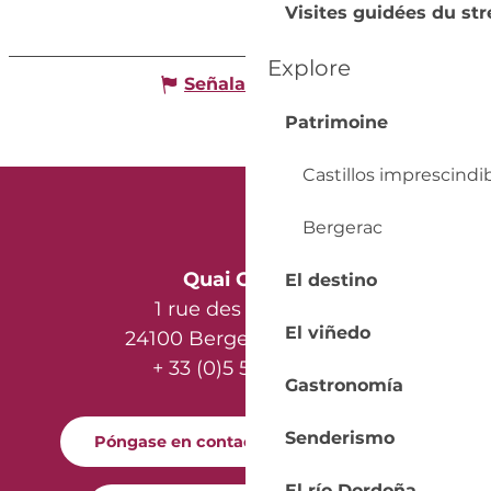
Visites guidées du str
Explore
Señalar un error
Patrimoine
Castillos imprescindi
Bergerac
Quai Cyrano
El destino
1 rue des Récollets
El viñedo
24100 Bergerac - France
+ 33 (0)5 53 57 03 11
Gastronomía
Senderismo
Póngase en contacto con nosotros
El río Dordoña