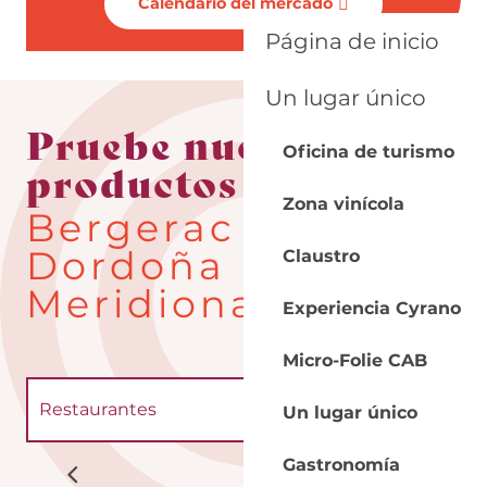
Calendario del mercado
Página de inicio
Un lugar único
Pruebe nuestros
Oficina de turismo
productos
Zona vinícola
Bergerac -
Dordoña
Claustro
Meridional
Experiencia Cyrano
Micro-Folie CAB
Restaurantes
Un lugar único
Chateau Mounet Sully
Gastronomía
Productores locales