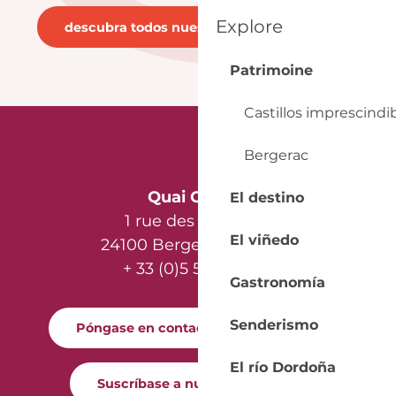
Explore
descubra todos nuestros restaurantes
Fincas vinícolas
Patrimoine
Castillos imprescindi
Bergerac
Quai Cyrano
El destino
1 rue des Récollets
El viñedo
24100 Bergerac - France
+ 33 (0)5 53 57 03 11
Gastronomía
Senderismo
Póngase en contacto con nosotros
El río Dordoña
Suscríbase a nuestro boletín