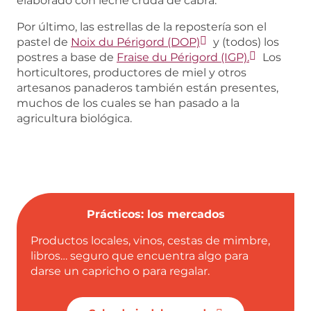
elaborado con leche cruda de cabra.
Por último, las estrellas de la repostería son el
pastel de
Noix du Périgord (DOP)
y (todos) los
postres a base de
Fraise du Périgord (IGP).
Los
horticultores, productores de miel y otros
artesanos panaderos también están presentes,
muchos de los cuales se han pasado a la
agricultura biológica.
Prácticos: los mercados
Productos locales, vinos, cestas de mimbre,
libros… seguro que encuentra algo para
darse un capricho o para regalar.