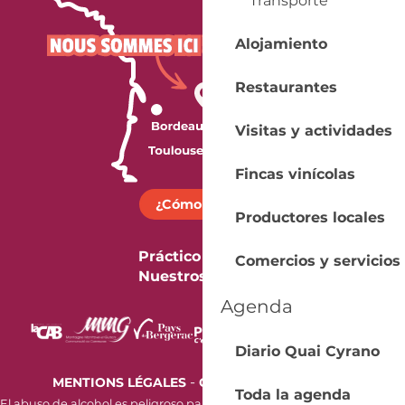
Transporte
Alojamiento
Restaurantes
Visitas y actividades
Fincas vinícolas
¿Cómo llegar?
Productores locales
Práctico
Comercios y servicios
Nuestros folletos
Agenda
Diario Quai Cyrano
-
MENTIONS LÉGALES
GESTION DES COOKIES
Toda la agenda
El abuso de alcohol es peligroso para la salud. Beba con moderación.