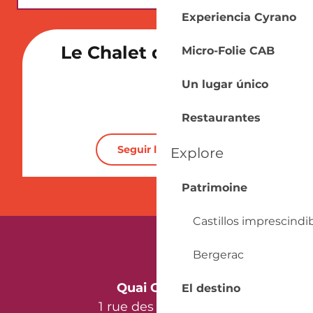
Experiencia Cyrano
Productores locales
Le Chalet des Vignes
Micro-Folie CAB
Viñedo
Un lugar único
Restaurantes
Seguir leyendo
Explore
Patrimoine
Castillos imprescindi
Bergerac
Quai Cyrano
El destino
1 rue des Récollets