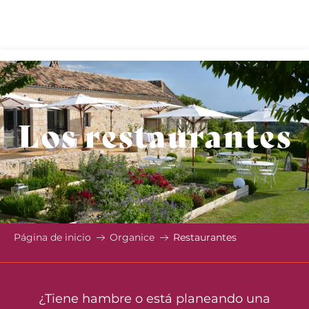
Aller
au
contenu
principal
Los restaurantes
Página de inicio
Organice
Restaurantes
¿Tiene hambre o está planeando una