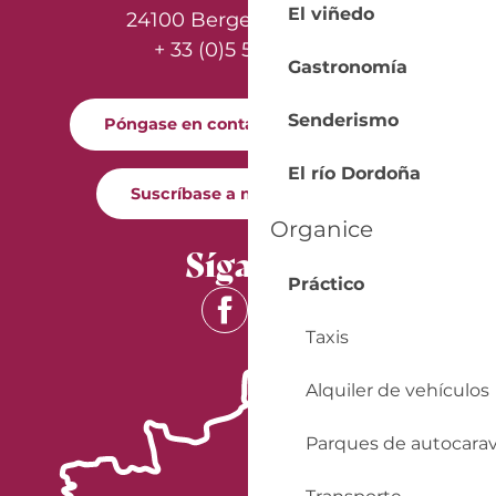
El viñedo
24100 Bergerac - France
+ 33 (0)5 53 57 03 11
Gastronomía
Senderismo
Póngase en contacto con nosotros
El río Dordoña
Suscríbase a nuestro boletín
Organice
Síganos
Práctico
Taxis
Alquiler de vehículos
Parques de autocara