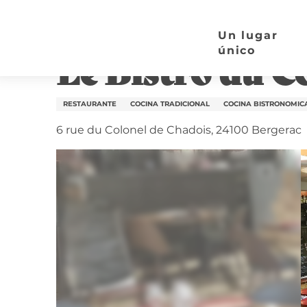
Aller
Página de inicio
Le Bistro du Coin
au
Un lugar
contenu
único
Le Bistro du C
principal
RESTAURANTE
COCINA TRADICIONAL
COCINA BISTRONOMIC
6 rue du Colonel de Chadois, 24100 Bergerac