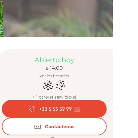
Horarios y da
Abierto hoy
a 14:00
Ver los horarios
Aire Acondicionado
Se aceptan animales
+ 1 otro(s) servicio(s)
+33 5 53 57 77
▒▒
Contáctenos