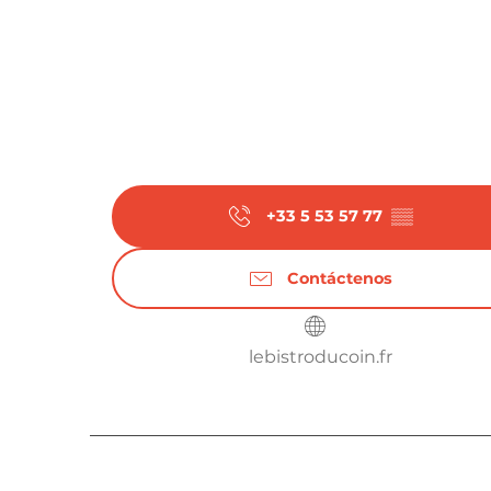
+33 5 53 57 77
▒▒
Contáctenos
lebistroducoin.fr