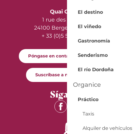
Quai Cyrano
El destino
1 rue des Récollets
El viñedo
24100 Bergerac - France
+ 33 (0)5 53 57 03 11
Gastronomía
Senderismo
Póngase en contacto con nosotros
El río Dordoña
Suscríbase a nuestro boletín
Organice
Síganos
Práctico
Taxis
Alquiler de vehículos