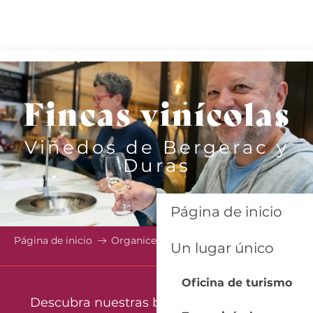
Aller
au
contenu
principal
Fincas vinícolas
Viñedos de Bergerac y
Duras
Página de inicio
Página de inicio
Organice
Fincas vinícolas
Un lugar único
Oficina de turismo
Descubra nuestras bodegas y conozca a