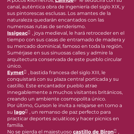
A pocos kilómetros,
Lalinde
le seducirá con su
canal, auténtica obra de ingeniería del siglo XIX, y
sus pintorescas esclusas. Los amantes de la
naturaleza quedarán encantados con las
numerosas rutas de senderismo.
Issigeac
, joya medieval, le hará retroceder en el
tiempo con sus casas de entramado de madera y
su mercado dominical, famoso en toda la región.
Sumérjase en sus sinuosas calles y admire la
arquitectura conservada de este pueblo circular
único.
Eymet
, bastida francesa del siglo XIII, le
conquistará con su plaza central porticada y su
castillo. Este encantador pueblo atrae
innegablemente a muchos visitantes británicos,
creando un ambiente cosmopolita único.
Por último, Gurson le invita a relajarse en torno a
su
lago
, un remanso de paz perfecto para
practicar deportes acuáticos y hacer picnics en
familia.
No se pierda el majestuoso
castillo de Biron
,