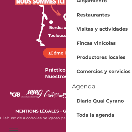
Alojamiento
Restaurantes
Visitas y actividades
Fincas vinícolas
¿Cómo llegar?
Productores locales
Práctico
Comercios y servicios
Nuestros folletos
Agenda
Diario Quai Cyrano
-
MENTIONS LÉGALES
GESTION DES COOKIES
Toda la agenda
El abuso de alcohol es peligroso para la salud. Beba con moderación.