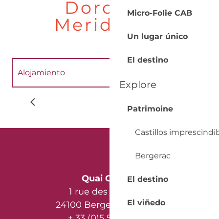
Dordoña
Micro-Folie CAB
Meridional
Un lugar único
El destino
Alojamiento
Château Les Merles
Explore
Restaurantes
Patrimoine
Patrimonio
Castillos imprescindi
Bergerac
Quai Cyrano
El destino
1 rue des Récollets
El viñedo
24100 Bergerac - France
+ 33 (0)5 53 57 03 11