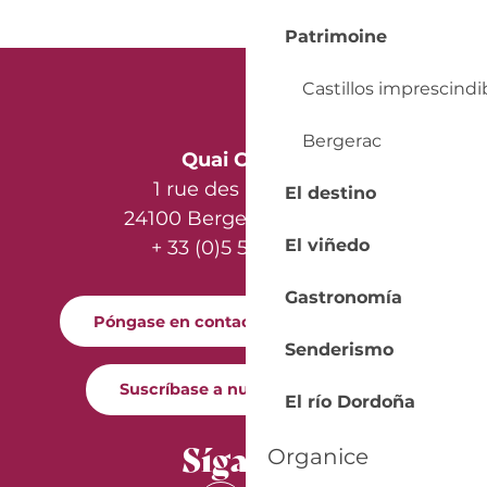
Patrimoine
Castillos imprescindi
Bergerac
Quai Cyrano
1 rue des Récollets
El destino
24100 Bergerac - France
El viñedo
+ 33 (0)5 53 57 03 11
Gastronomía
Póngase en contacto con nosotros
Senderismo
Suscríbase a nuestro boletín
El río Dordoña
Síganos
Organice