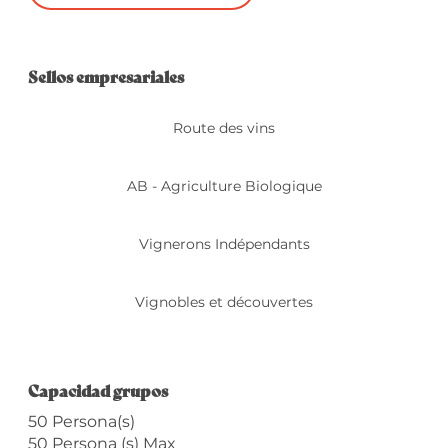
Oferta de prestacio
Sellos empresariales
Sellos empresariales
Route des vins
AB - Agriculture Biologique
Vignerons Indépendants
Vignobles et découvertes
Capacidad grupos
Capacidad grupos
50 Persona(s)
50 Persona (s) Max