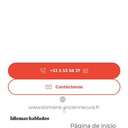
+33 5 53 58 27
▒▒
Contáctenos
www.domaine-anciennecure.fr
Idiomas hablados
Idiomas hablados
Página de inicio