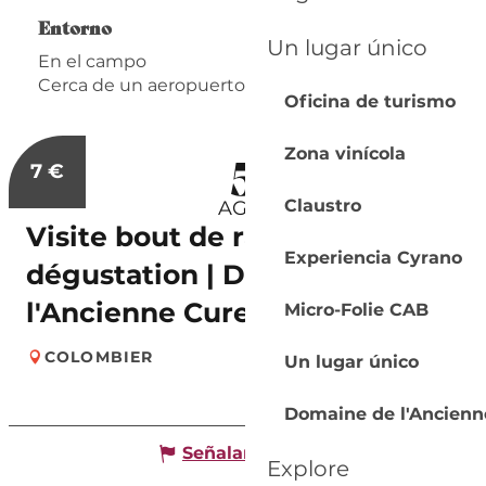
Entorno
Entorno
Un lugar único
En el campo
Cerca de un aeropuerto
Oficina de turismo
5
Zona vinícola
7
€
Claustro
AGO.
Visite bout de rang et
Experiencia Cyrano
dégustation | Domaine de
l'Ancienne Cure
Micro-Folie CAB
COLOMBIER
Un lugar único
Domaine de l'Ancienn
Señalar un error
Explore