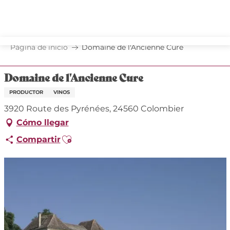
Aller
au
contenu
principal
Página de inicio
Domaine de l'Ancienne Cure
Domaine de l'Ancienne Cure
PRODUCTOR
VINOS
3920 Route des Pyrénées, 24560 Colombier
Cómo llegar
Ajouter aux favoris
Compartir