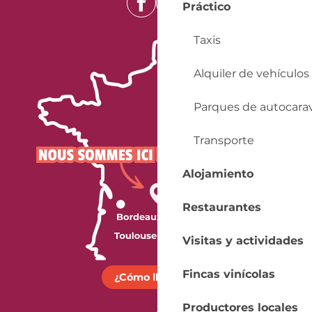
Práctico
Del
16 noviembre 2026
al
20 noviembre
2026
Taxis
Del
23 noviembre 2026
al
27 noviembre
Alquiler de vehículos
2026
Del
30 noviembre 2026
al
4 diciembre
Parques de autocara
2026
Transporte
Del
7 diciembre 2026
al
11 diciembre
2026
Alojamiento
Del
14 diciembre 2026
al
18 diciembre
2026
Restaurantes
Del
21 diciembre 2026
al
25 diciembre
2026
Visitas y actividades
Del
28 diciembre 2026
al
31 diciembre
Fincas vinícolas
¿Cómo llegar?
2026
Productores locales