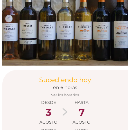
Horarios y datos de
Sucediendo hoy
en 6 horas
Ver los horarios
DESDE
HASTA
3
7
AGOSTO
AGOSTO