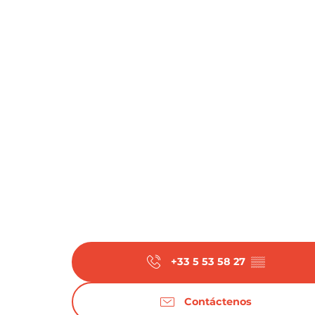
+33 5 53 58 27
▒▒
Contáctenos