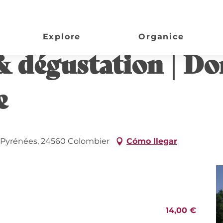
Domaine de l'Ancienne Cure
Explore
Organice
 & dégustation | D
e
 Pyrénées, 24560 Colombier
Cómo llegar
14,00 €