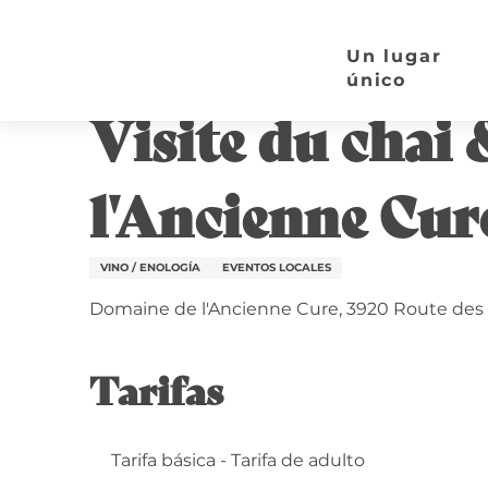
Aller
Página de inicio
Visite du chai & dégustation | 
au
Un lugar
contenu
único
3 agosto > 7 agosto / 10 agosto > 14 agosto / ...
principal
Visite du chai
l'Ancienne Cur
VINO / ENOLOGÍA
EVENTOS LOCALES
Domaine de l'Ancienne Cure, 3920 Route des
Tarifas
Tarifa básica - Tarifa de adulto