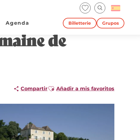
Voir les favoris
Buscar
Agenda
Billetterie
Grupos
omaine de
Ajouter aux favoris
Compartir
Añadir a mis favoritos