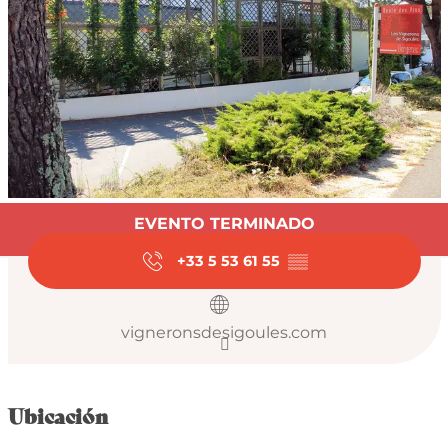
Horarios y datos de
EVENTO TERMINADO
+33 5 53 61 55
▒▒
vigneronsdesigoules.com
Ubicación