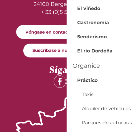
24100 Bergerac - France
El viñedo
+ 33 (0)5 53 57 03 11
Gastronomía
Póngase en contacto con nosotros
Senderismo
Suscríbase a nuestro boletín
El río Dordoña
Organice
Síganos
Práctico
Taxis
Alquiler de vehículos
Parques de autocara