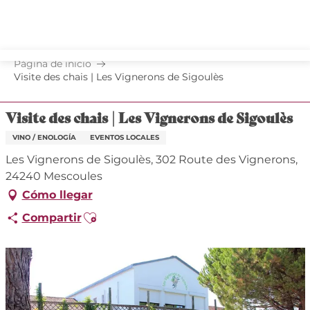
Aller
au
contenu
principal
Página de inicio
Visite des chais | Les Vignerons de Sigoulès
Visite des chais | Les Vignerons de Sigoulès
VINO / ENOLOGÍA
EVENTOS LOCALES
Les Vignerons de Sigoulès, 302 Route des Vignerons,
24240 Mescoules
Cómo llegar
Ajouter aux favoris
Compartir