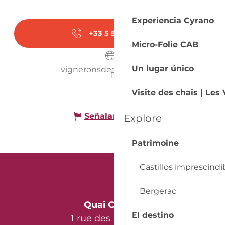
Experiencia Cyrano
+33 5 53 61 55
▒▒
Micro-Folie CAB
Un lugar único
vigneronsdesigoules.com
Visite des chais | Les
Señalar un error
Explore
Patrimoine
Castillos imprescindi
Bergerac
Quai Cyrano
El destino
1 rue des Récollets