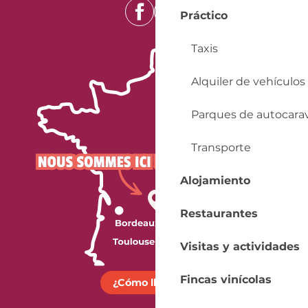
2026
Práctico
Del
7 diciembre 2026
al
11 diciembre
2026
Taxis
Del
14 diciembre 2026
al
18 diciembre
Alquiler de vehículos
2026
Del
21 diciembre 2026
al
25 diciembre
Parques de autocara
2026
Transporte
Del
28 diciembre 2026
al
31 diciembre
2026
Alojamiento
Restaurantes
Visitas y actividades
Fincas vinícolas
¿Cómo llegar?