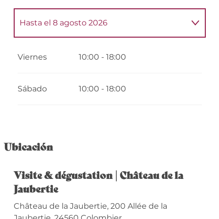
Hasta el
8 agosto 2026
Del
4 mayo 2026
al
9 mayo 2026
Viernes
10:00 - 18:00
Del
11 mayo 2026
al
16 mayo 2026
Sábado
10:00 - 18:00
Del
18 mayo 2026
al
23 mayo 2026
Del
25 mayo 2026
al
30 mayo 2026
Ubicación
Del
1 junio 2026
al
6 junio 2026
Visite & dégustation | Château de la
Jaubertie
Del
8 junio 2026
al
13 junio 2026
Château de la Jaubertie, 200 Allée de la
Jaubertie, 24560 Colombier