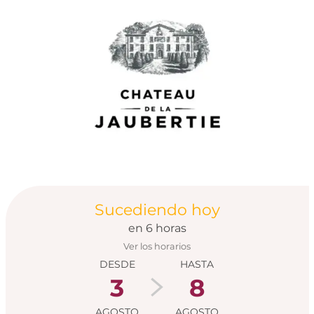
Horarios y datos de
Sucediendo hoy
en 6 horas
Ver los horarios
DESDE
HASTA
3
8
AGOSTO
AGOSTO