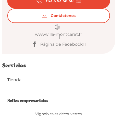
+33 5 53 58 50
▒▒
Contáctenos
www.villa-montcaret.fr
Página de Facebook
Servicios
Tienda
Oferta de prestacio
Sellos empresariales
Sellos empresariales
Vignobles et découvertes