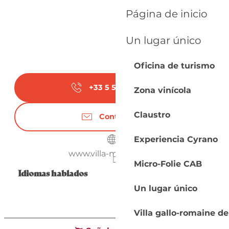
Página de inicio
Un lugar único
Oficina de turismo
+33 5 53 58 50
▒▒
Zona vinícola
Claustro
Contáctenos
Experiencia Cyrano
www.villa-montcaret.fr
Micro-Folie CAB
Idiomas hablados
Idiomas hablados
Un lugar único
Villa gallo-romaine d