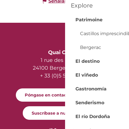
Señalar un error
Explore
Patrimoine
Castillos imprescindi
Bergerac
Quai Cyrano
1 rue des Récollets
El destino
24100 Bergerac - France
El viñedo
+ 33 (0)5 53 57 03 11
Gastronomía
Póngase en contacto con nosotros
Senderismo
Suscríbase a nuestro boletín
El río Dordoña