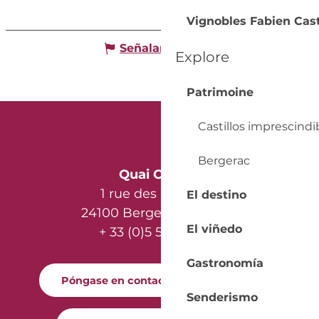
Vignobles Fabien Cas
Señalar un error
Explore
Patrimoine
Castillos imprescindi
Bergerac
Quai Cyrano
1 rue des Récollets
El destino
24100 Bergerac - France
El viñedo
+ 33 (0)5 53 57 03 11
Gastronomía
Póngase en contacto con nosotros
Senderismo