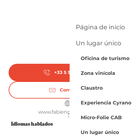
Página de inicio
Un lugar único
Oficina de turismo
+33 5 53 58 41
▒▒
Zona vinícola
Claustro
Contáctenos
Experiencia Cyrano
www.fabiencastaing.com
Micro-Folie CAB
Idiomas hablados
Idiomas hablados
Un lugar único