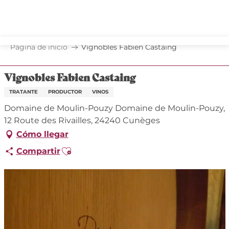
Aller
au
contenu
principal
Página de inicio
Vignobles Fabien Castaing
Vignobles Fabien Castaing
TRATANTE
PRODUCTOR
VINOS
Domaine de Moulin-Pouzy Domaine de Moulin-Pouzy,
12 Route des Rivailles, 24240 Cunèges
Cómo llegar
Ajouter aux favoris
Compartir