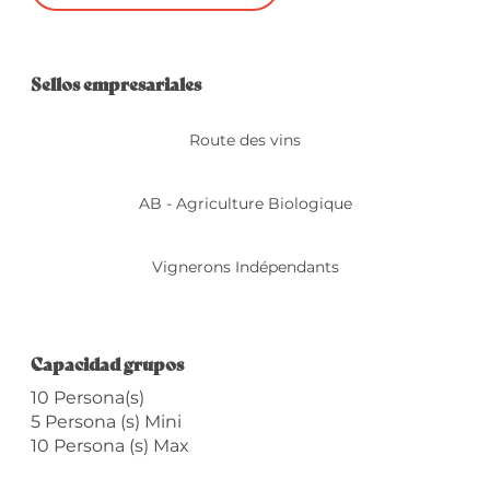
Oferta de prestacio
Sellos empresariales
Sellos empresariales
Route des vins
AB - Agriculture Biologique
Vignerons Indépendants
Capacidad grupos
Capacidad grupos
10 Persona(s)
5 Persona (s) Mini
10 Persona (s) Max