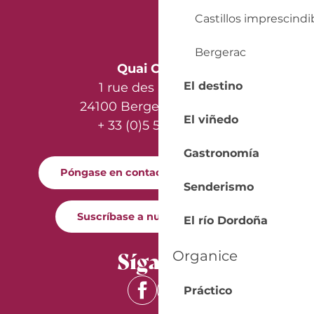
Castillos imprescindi
Bergerac
Quai Cyrano
El destino
1 rue des Récollets
24100 Bergerac - France
El viñedo
+ 33 (0)5 53 57 03 11
Gastronomía
Póngase en contacto con nosotros
Senderismo
Suscríbase a nuestro boletín
El río Dordoña
Síganos
Organice
Práctico