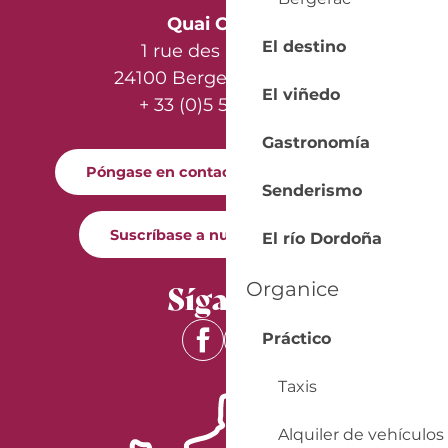
Quai Cyrano
El destino
1 rue des Récollets
24100 Bergerac - France
El viñedo
+ 33 (0)5 53 57 03 11
Gastronomía
Póngase en contacto con nosotros
Senderismo
Suscríbase a nuestro boletín
El río Dordoña
Síganos
Organice
Práctico
Taxis
Alquiler de vehículos