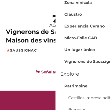
Zona vinícola
7
Claustro
AGO.
Experiencia Cyrano
Vignerons de Saussignac |
Micro-Folie CAB
Maison des vins éphémère
Un lugar único
SAUSSIGNAC
Vignerons de Saussig
Señalar un error
Explore
Patrimoine
Castillos imprescindi
Bergerac