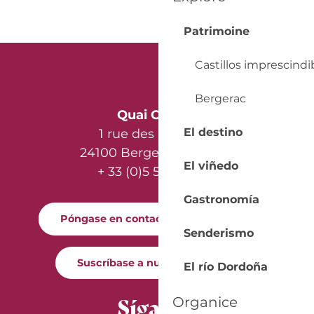
Patrimoine
Castillos imprescindi
Bergerac
Quai Cyrano
El destino
1 rue des Récollets
24100 Bergerac - France
El viñedo
+ 33 (0)5 53 57 03 11
Gastronomía
Póngase en contacto con nosotros
Senderismo
Suscríbase a nuestro boletín
El río Dordoña
Síganos
Organice