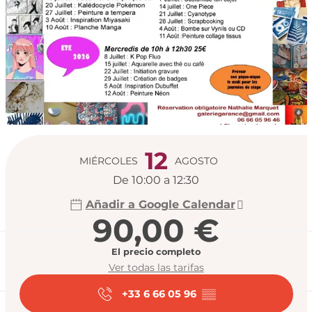
Horarios y datos de
12
MIÉRCOLES
AGOSTO
De 10:00 a 12:30
Añadir a Google Calendar
90,00 €
El precio completo
Ver todas las tarifas
+33 6 66 05 96
▒▒