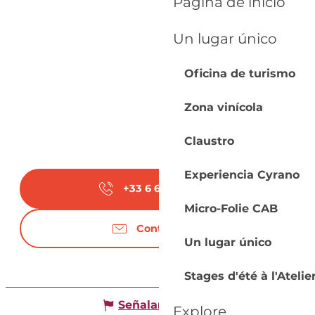
Página de inicio
Un lugar único
Oficina de turismo
Zona vinícola
Claustro
Experiencia Cyrano
+33 6 66 05 96
▒▒
Micro-Folie CAB
Contáctenos
Un lugar único
Stages d'été à l'Ateli
Señalar un error
Explore