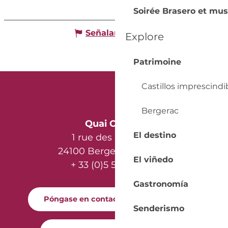
Soirée Brasero et mus
Señalar un error
Explore
Patrimoine
Castillos imprescindi
Bergerac
Quai Cyrano
El destino
1 rue des Récollets
24100 Bergerac - France
El viñedo
+ 33 (0)5 53 57 03 11
Gastronomía
Póngase en contacto con nosotros
Senderismo