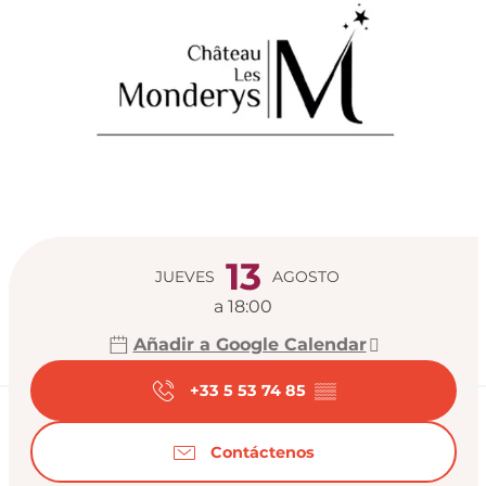
Horarios y datos de
13
JUEVES
AGOSTO
a 18:00
Añadir a Google Calendar
+33 5 53 74 85
▒▒
Contáctenos