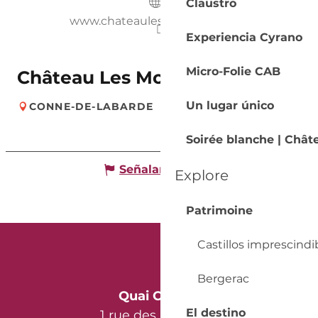
Claustro
www.chateaulesmonderys.com
Experiencia Cyrano
Micro-Folie CAB
Château Les Mondérys
Un lugar único
CONNE-DE-LABARDE
Soirée blanche | Chât
Señalar un error
Explore
Patrimoine
Castillos imprescindi
Bergerac
Quai Cyrano
El destino
1 rue des Récollets