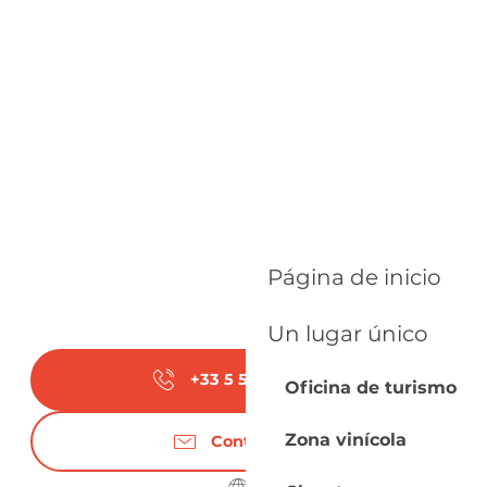
Página de inicio
Un lugar único
+33 5 53 74 85
▒▒
Oficina de turismo
Zona vinícola
Contáctenos