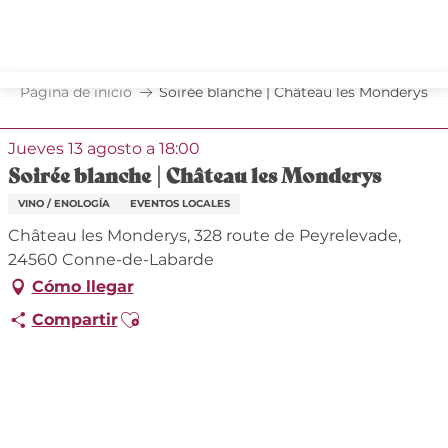
Aller
au
contenu
principal
Página de inicio
Soirée blanche | Château les Monderys
Jueves 13 agosto a 18:00
Soirée blanche | Château les Monderys
VINO / ENOLOGÍA
EVENTOS LOCALES
Château les Monderys, 328 route de Peyrelevade,
24560 Conne-de-Labarde
Cómo llegar
Ajouter aux favoris
Compartir