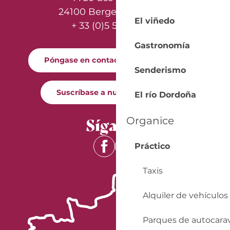
24100 Bergerac - France
El viñedo
+ 33 (0)5 53 57 03 11
Gastronomía
Póngase en contacto con nosotros
Senderismo
Suscríbase a nuestro boletín
El río Dordoña
Síganos
Organice
Práctico
Taxis
Alquiler de vehículos
Parques de autocara