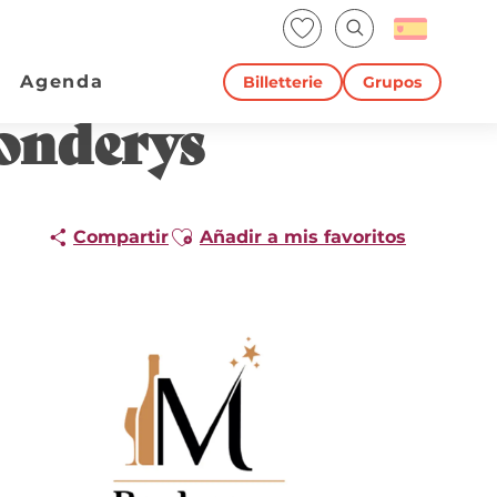
Voir les favoris
Buscar
Agenda
Billetterie
Grupos
Monderys
Ajouter aux favoris
Compartir
Añadir a mis favoritos