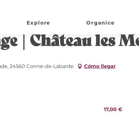
 Monderys
Explore
Organice
nge | Château les 
vade, 24560 Conne-de-Labarde
Cómo llegar
17,00 €