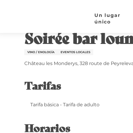
Aller
Página de inicio
Soirée bar lounge | Château les
au
Un lugar
contenu
único
Jueves 20 agosto a 18:00
principal
Soirée bar lou
VINO / ENOLOGÍA
EVENTOS LOCALES
Château les Monderys, 328 route de Peyrele
Tarifas
Tarifa básica - Tarifa de adulto
Horarios