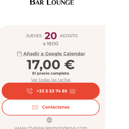
Horarios y da
20
JUEVES
AGOSTO
a 18:00
Añadir a Google Calendar
17,00 €
El precio completo
Ver todas las tarifas
+33 5 53 74 85
▒▒
Contáctenos
www.chateaulesmonderys.com