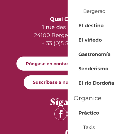
Bergerac
Quai Cyrano
El destino
1 rue des Récollets
24100 Bergerac - France
El viñedo
+ 33 (0)5 53 57 03 11
Gastronomía
Póngase en contacto con nosotros
Senderismo
Suscríbase a nuestro boletín
El río Dordoña
Síganos
Organice
Práctico
Taxis