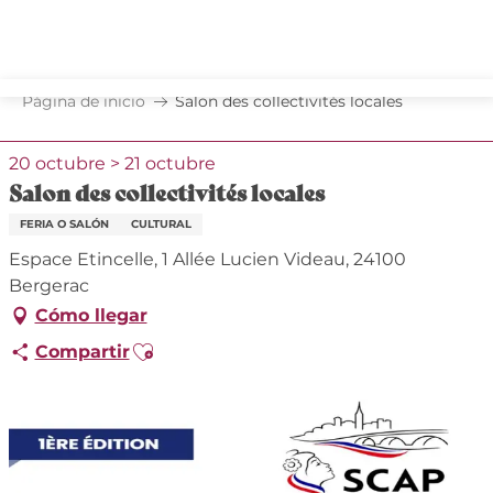
Aller
au
contenu
principal
Página de inicio
Salon des collectivités locales
20 octubre > 21 octubre
Salon des collectivités locales
FERIA O SALÓN
CULTURAL
Espace Etincelle, 1 Allée Lucien Videau, 24100
Bergerac
Cómo llegar
Ajouter aux favoris
Compartir