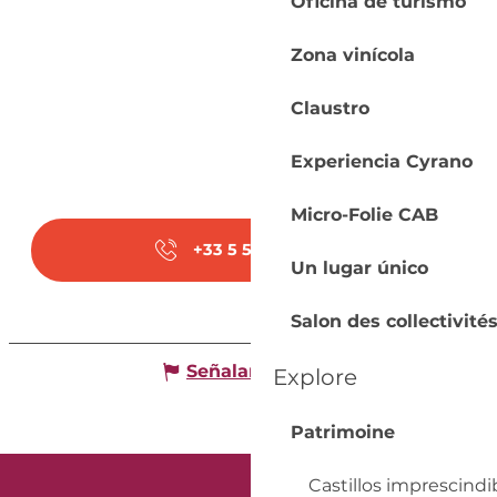
Oficina de turismo
Zona vinícola
Claustro
Experiencia Cyrano
Micro-Folie CAB
+33 5 54 07 36
▒▒
Un lugar único
Salon des collectivités
Señalar un error
Explore
Patrimoine
Castillos imprescindi