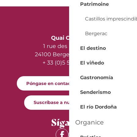
Patrimoine
Castillos imprescindi
Bergerac
Quai Cyrano
1 rue des Récollets
El destino
24100 Bergerac - France
+ 33 (0)5 53 57 03 11
El viñedo
Gastronomía
Póngase en contacto con nosotros
Senderismo
Suscríbase a nuestro boletín
El río Dordoña
Síganos
Organice