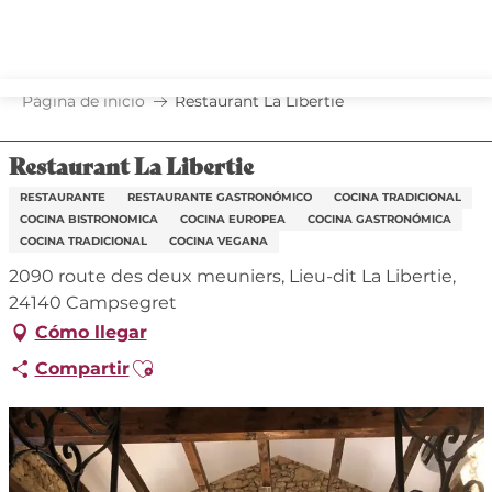
Aller
au
contenu
principal
Página de inicio
Restaurant La Libertie
Restaurant La Libertie
RESTAURANTE
RESTAURANTE GASTRONÓMICO
COCINA TRADICIONAL
COCINA BISTRONOMICA
COCINA EUROPEA
COCINA GASTRONÓMICA
COCINA TRADICIONAL
COCINA VEGANA
2090 route des deux meuniers, Lieu-dit La Libertie,
24140 Campsegret
Cómo llegar
Ajouter aux favoris
Compartir