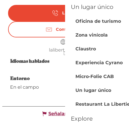
Un lugar único
Llamar
Oficina de turismo
Contáctenos
Zona vinícola
Claustro
lalibertie.com
Idiomas hablados
Idiomas hablados
Experiencia Cyrano
Micro-Folie CAB
Entorno
Entorno
En el campo
Un lugar único
Restaurant La Liberti
Señalar un error
Explore