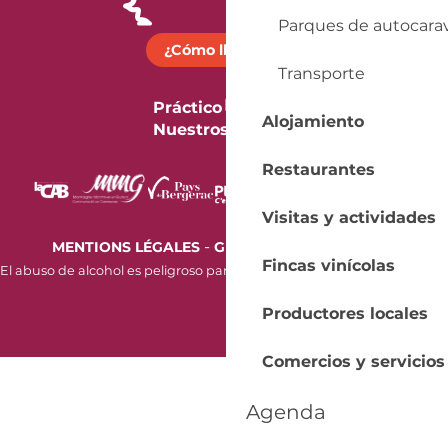
Parques de autocara
¿Cómo llegar?
Transporte
Práctico
Alojamiento
Nuestros folletos
Restaurantes
Visitas y actividades
-
MENTIONS LÉGALES
GESTION DES COOKIES
Fincas vinícolas
El abuso de alcohol es peligroso para la salud. Beba con moderación.
Productores locales
Comercios y servicios
Agenda