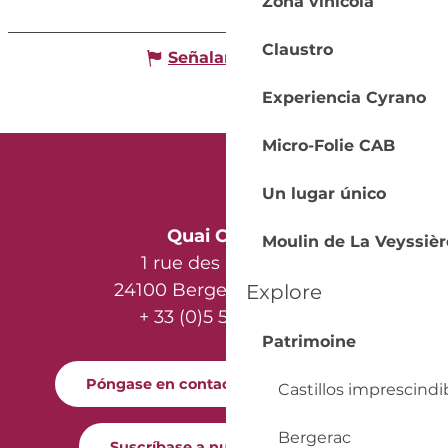
Zona vinícola
Claustro
Señalar un error
Experiencia Cyrano
Micro-Folie CAB
Un lugar único
Quai Cyrano
Moulin de La Veyssièr
1 rue des Récollets
24100 Bergerac - France
Explore
+ 33 (0)5 53 57 03 11
Patrimoine
Póngase en contacto con nosotros
Castillos imprescindi
Bergerac
Suscríbase a nuestro boletín