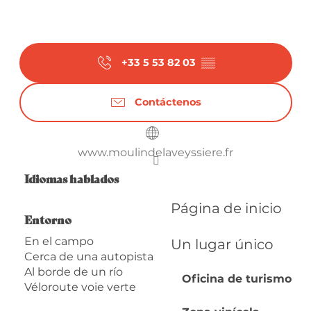
+33 5 53 82 03
▒▒
Contáctenos
www.moulindelaveyssiere.fr
Idiomas hablados
Idiomas hablados
Página de inicio
Entorno
Entorno
En el campo
Un lugar único
Cerca de una autopista
Al borde de un río
Oficina de turismo
Véloroute voie verte