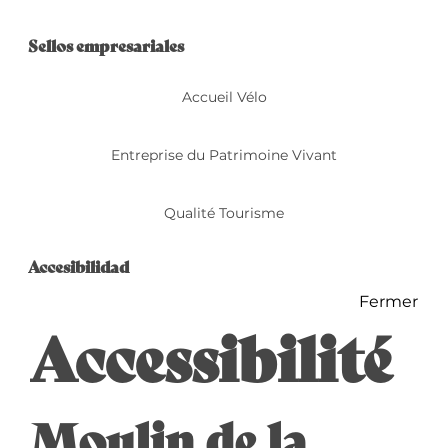
Oferta de prestacio
Sellos empresariales
Sellos empresariales
Accueil Vélo
Entreprise du Patrimoine Vivant
Qualité Tourisme
Accesibilidad
Accesibilidad
Fermer
Accessibilité
Moulin de la