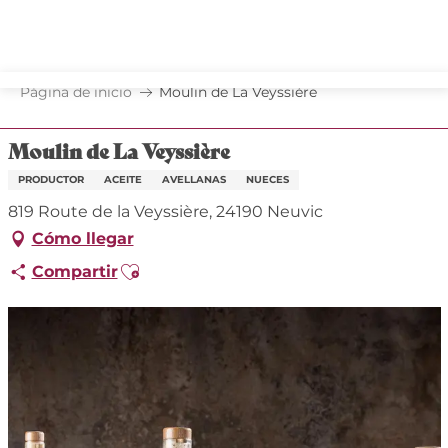
Aller
au
contenu
principal
Página de inicio
Moulin de La Veyssière
Moulin de La Veyssière
PRODUCTOR
ACEITE
AVELLANAS
NUECES
819 Route de la Veyssière, 24190 Neuvic
Cómo llegar
Ajouter aux favoris
Compartir