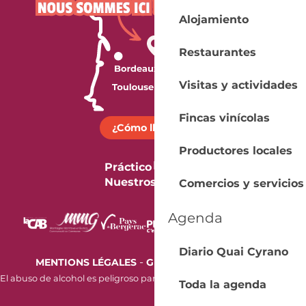
Alojamiento
Restaurantes
Visitas y actividades
Fincas vinícolas
¿Cómo llegar?
Productores locales
Práctico
Nuestros folletos
Comercios y servicios
Agenda
Diario Quai Cyrano
-
MENTIONS LÉGALES
GESTION DES COOKIES
El abuso de alcohol es peligroso para la salud. Beba con moderación.
Toda la agenda