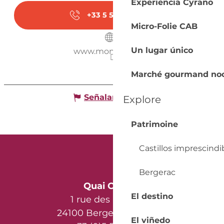
Experiencia Cyrano
+33 5 53 58 30
▒▒
Micro-Folie CAB
Un lugar único
www.monbazillac.fr
Marché gourmand no
Señalar un error
Explore
Patrimoine
Castillos imprescindi
Bergerac
Quai Cyrano
El destino
1 rue des Récollets
24100 Bergerac - France
El viñedo