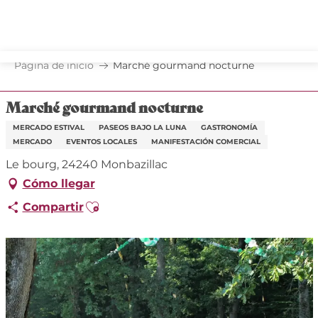
Aller
au
contenu
principal
Página de inicio
Marché gourmand nocturne
Marché gourmand nocturne
MERCADO ESTIVAL
PASEOS BAJO LA LUNA
GASTRONOMÍA
MERCADO
EVENTOS LOCALES
MANIFESTACIÓN COMERCIAL
Le bourg, 24240 Monbazillac
Cómo llegar
Ajouter aux favoris
Compartir