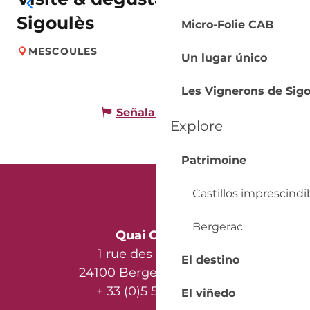
Sigoulès
Micro-Folie CAB
MESCOULES
Un lugar único
Les Vignerons de Sigo
Señalar un error
Explore
Patrimoine
Castillos imprescindi
Bergerac
Quai Cyrano
1 rue des Récollets
El destino
24100 Bergerac - France
+ 33 (0)5 53 57 03 11
El viñedo