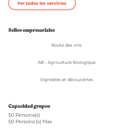
Ver todos los servicios
Oferta de prestacio
Sellos empresariales
Sellos empresariales
Route des vins
AB - Agriculture Biologique
Vignobles et découvertes
Capacidad grupos
Capacidad grupos
50 Persona(s)
50 Persona (s) Max