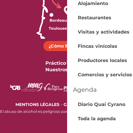
Alojamiento
Restaurantes
Visitas y actividades
¿Cómo llegar?
Fincas vinícolas
Productores locales
Práctico
Nuestros folletos
Comercios y servicios
Agenda
-
Diario Quai Cyrano
MENTIONS LÉGALES
GESTION DES COOKIES
El abuso de alcohol es peligroso para la salud. Beba con moderación.
Toda la agenda