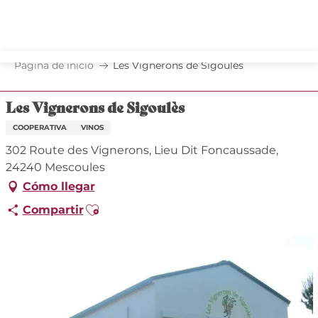
Aller
au
contenu
principal
Página de inicio
Les Vignerons de Sigoulès
Les Vignerons de Sigoulès
COOPERATIVA
VINOS
302 Route des Vignerons, Lieu Dit Foncaussade,
24240 Mescoules
Cómo llegar
Ajouter aux favoris
Compartir