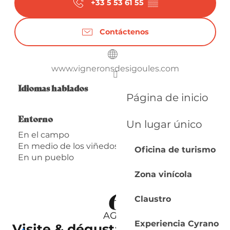
+33 5 53 61 55
▒▒
Contáctenos
www.vigneronsdesigoules.com
Idiomas hablados
Idiomas hablados
Página de inicio
Entorno
Entorno
Un lugar único
En el campo
En medio de los viñedos
Oficina de turismo
En un pueblo
Zona vinícola
6
Claustro
AGO.
Experiencia Cyrano
Visite & dégustation | Cave de