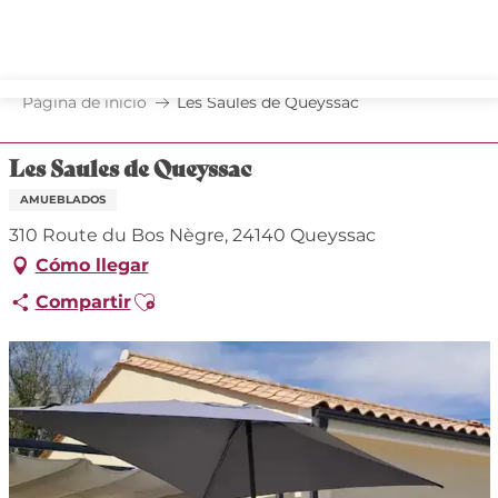
Aller
au
contenu
principal
Página de inicio
Les Saules de Queyssac
Les Saules de Queyssac
AMUEBLADOS
310 Route du Bos Nègre, 24140 Queyssac
Cómo llegar
Ajouter aux favoris
Compartir