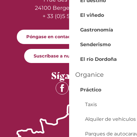
El destino
24100 Bergerac - France
El viñedo
+ 33 (0)5 53 57 03 11
Gastronomía
Póngase en contacto con nosotros
Senderismo
Suscríbase a nuestro boletín
El río Dordoña
Síganos
Organice
Práctico
Taxis
Alquiler de vehículos
Parques de autocara