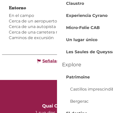
Claustro
Entorno
Entorno
Experiencia Cyrano
En el campo
Cerca de un aeropuerto
Cerca de una autopista
Micro-Folie CAB
Cerca de una carretera nacional
Caminos de excursión
Un lugar único
Les Saules de Queyss
Señalar un error
Explore
Patrimoine
Castillos imprescindi
Bergerac
Quai Cyrano
1 rue des Récollets