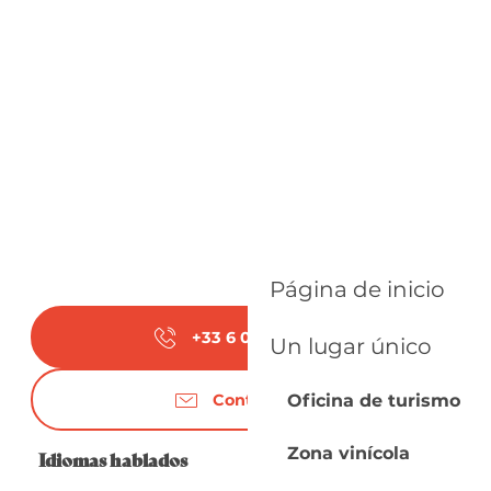
Página de inicio
+33 6 03 22 87
▒▒
Un lugar único
Contáctenos
Oficina de turismo
Zona vinícola
Idiomas hablados
Idiomas hablados