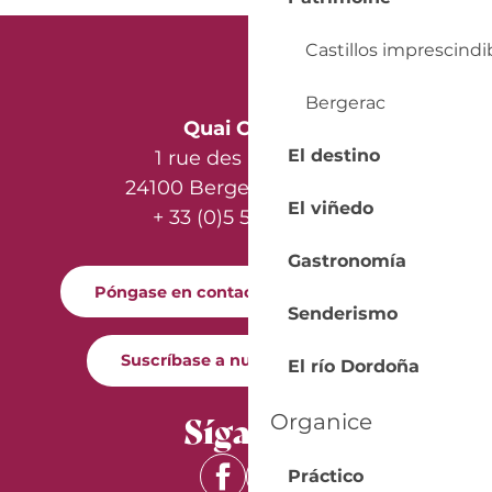
Castillos imprescindi
Bergerac
Quai Cyrano
El destino
1 rue des Récollets
24100 Bergerac - France
El viñedo
+ 33 (0)5 53 57 03 11
Gastronomía
Póngase en contacto con nosotros
Senderismo
Suscríbase a nuestro boletín
El río Dordoña
Síganos
Organice
Práctico