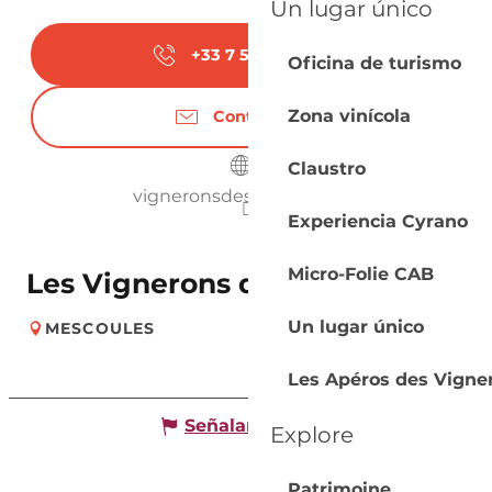
Un lugar único
+33 7 56 45 06
▒▒
Oficina de turismo
Zona vinícola
Contáctenos
Claustro
vigneronsdesigoules.com
Experiencia Cyrano
Micro-Folie CAB
Les Vignerons de Sigoulès
Un lugar único
MESCOULES
Les Apéros des Vigne
Señalar un error
Explore
Patrimoine