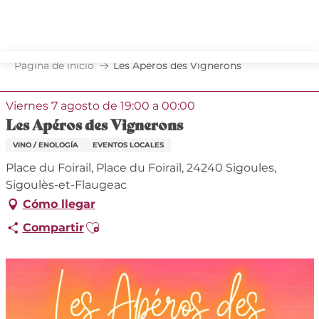
Aller
au
contenu
principal
Página de inicio
Les Apéros des Vignerons
Viernes 7 agosto de 19:00 a 00:00
Les Apéros des Vignerons
VINO / ENOLOGÍA
EVENTOS LOCALES
Place du Foirail, Place du Foirail, 24240 Sigoules,
Sigoulès-et-Flaugeac
Cómo llegar
Ajouter aux favoris
Compartir