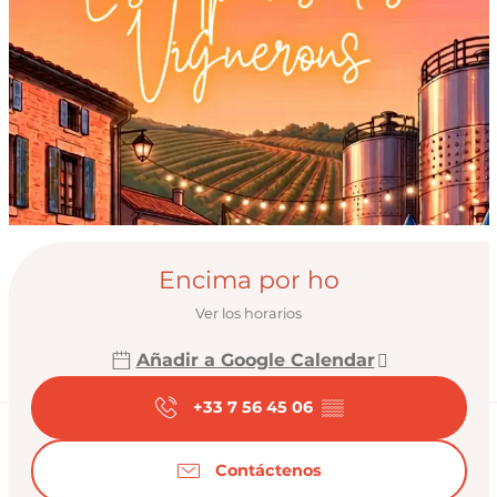
Horarios y datos de
Encima por ho
Ver los horarios
Añadir a Google Calendar
+33 7 56 45 06
▒▒
Contáctenos