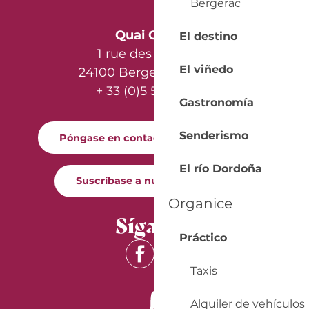
Bergerac
Quai Cyrano
El destino
1 rue des Récollets
El viñedo
24100 Bergerac - France
+ 33 (0)5 53 57 03 11
Gastronomía
Senderismo
Póngase en contacto con nosotros
El río Dordoña
Suscríbase a nuestro boletín
Organice
Síganos
Práctico
Taxis
Alquiler de vehículos