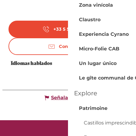
Zona vinícola
Claustro
+33 5 53 24 23
▒▒
Experiencia Cyrano
Contáctenos
Micro-Folie CAB
Idiomas hablados
Idiomas hablados
Un lugar único
Le gîte communal de
Explore
Señalar un error
Patrimoine
Castillos imprescindi