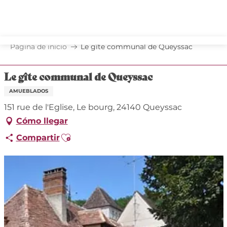
Aller
au
contenu
principal
Página de inicio
Le gîte communal de Queyssac
Le gîte communal de Queyssac
AMUEBLADOS
151 rue de l'Eglise, Le bourg, 24140 Queyssac
Cómo llegar
Ajouter aux favoris
Compartir