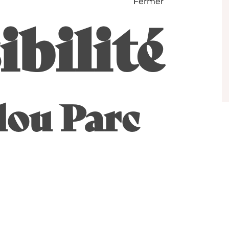
Fermer
ibilité
lou Parc