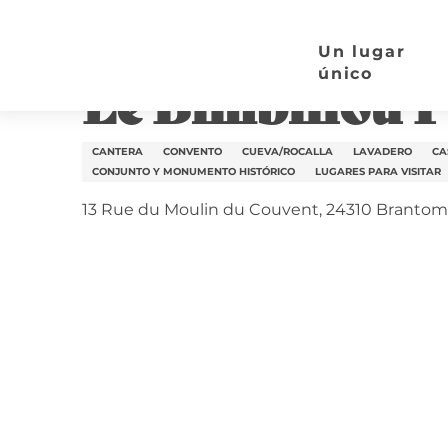
Aller
Página de inicio
Le Bimbillou Parc
au
Un lugar
contenu
único
Le Bimbillou P
principal
CANTERA
CONVENTO
CUEVA/ROCALLA
LAVADERO
CA
CONJUNTO Y MONUMENTO HISTÓRICO
LUGARES PARA VISITAR
13 Rue du Moulin du Couvent, 24310 Brantom