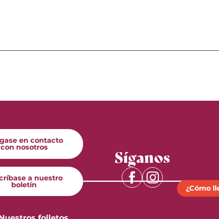
gase en contacto
con nosotros
Síganos
críbase a nuestro
boletín
¿Cómo ll
Nuestros folletos