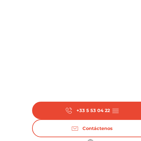
+33 5 53 04 22
▒▒
Contáctenos