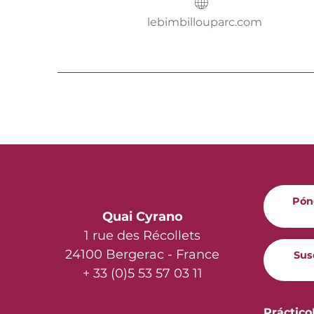
lebimbillouparc.com
Pón
Quai Cyrano
1 rue des Récollets
24100 Bergerac - France
Sus
+ 33 (0)5 53 57 03 11
Práctico