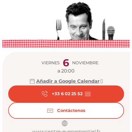
Horarios y datos de
6
VIERNES
NOVIEMBRE
a 20:00
Añadir a Google Calendar
+33 6 02 25 52
▒▒
Contáctenos
www.centre-evenementiel.fr