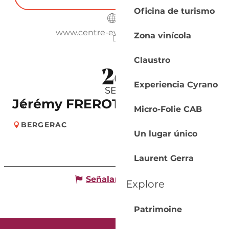
Oficina de turismo
www.centre-evenementiel.fr
Zona vinícola
Claustro
26
Experiencia Cyrano
SEP.
Jérémy FREROT
Micro-Folie CAB
BERGERAC
Un lugar único
Laurent Gerra
Señalar un error
Explore
Patrimoine