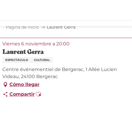
Aller
au
contenu
principal
Página de inicio
Laurent Gerra
Viernes 6 noviembre a 20:00
Laurent Gerra
ESPECTÁCULO
CULTURAL
Centre événementiel de Bergerac, 1 Allée Lucien
Videau, 24100 Bergerac
Cómo llegar
Ajouter aux favoris
Compartir