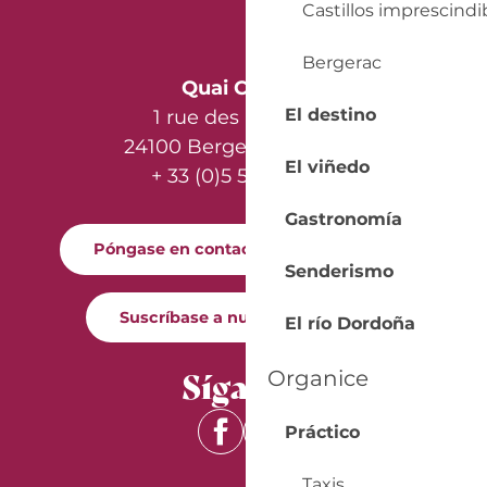
Castillos imprescindi
Bergerac
Quai Cyrano
El destino
1 rue des Récollets
24100 Bergerac - France
El viñedo
+ 33 (0)5 53 57 03 11
Gastronomía
Póngase en contacto con nosotros
Senderismo
Suscríbase a nuestro boletín
El río Dordoña
Síganos
Organice
Práctico
Taxis