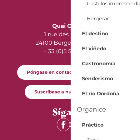
Castillos imprescindi
Bergerac
Quai Cyrano
El destino
1 rue des Récollets
24100 Bergerac - France
El viñedo
+ 33 (0)5 53 57 03 11
Gastronomía
Póngase en contacto con nosotros
Senderismo
Suscríbase a nuestro boletín
El río Dordoña
Síganos
Organice
Práctico
Taxis