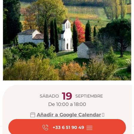
Horarios y datos de
19
SÁBADO
SEPTIEMBRE
De 10:00 a 18:00
Añadir a Google Calendar
+33 6 51 90 49
▒▒