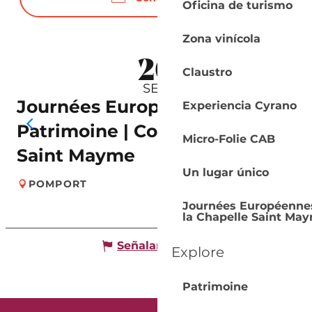
Oficina de turismo
Zona vinícola
20
Claustro
SEP.
Journées Européennes du
Experiencia Cyrano
Patrimoine | Concert Chapelle
Micro-Folie CAB
Saint Mayme
Un lugar único
POMPORT
Journées Européennes 
la Chapelle Saint Ma
Señalar un error
Explore
Patrimoine