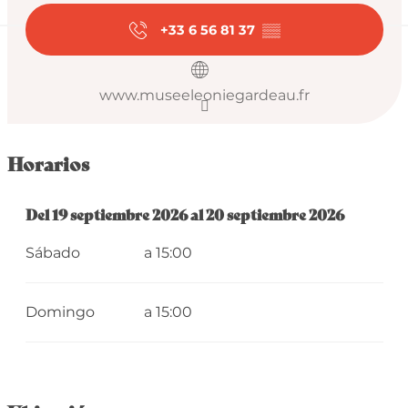
+33 6 56 81 37
▒▒
www.museeleoniegardeau.fr
Horarios
Del
Del
19 septiembre 2026
19 septiembre 2026
al
al
20 septiembre 2026
20 septiembre 2026
Sábado
a 15:00
Domingo
a 15:00