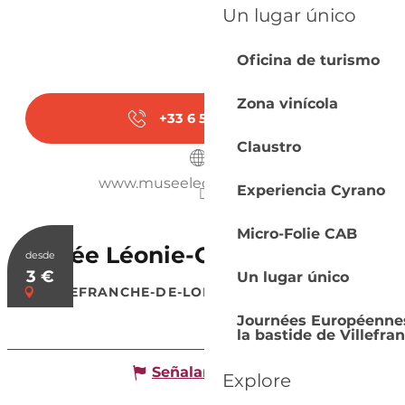
Un lugar único
Oficina de turismo
Zona vinícola
+33 6 56 81 37
▒▒
Claustro
www.museeleoniegardeau.fr
Experiencia Cyrano
Micro-Folie CAB
Musée Léonie-Gardeau
desde
3
€
Un lugar único
VILLEFRANCHE-DE-LONCHAT
Journées Européennes 
la bastide de Villefr
Señalar un error
Explore