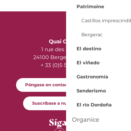
Patrimoine
Castillos imprescindi
Bergerac
Quai Cyrano
El destino
1 rue des Récollets
24100 Bergerac - France
El viñedo
+ 33 (0)5 53 57 03 11
Gastronomía
Póngase en contacto con nosotros
Senderismo
Suscríbase a nuestro boletín
El río Dordoña
Síganos
Organice