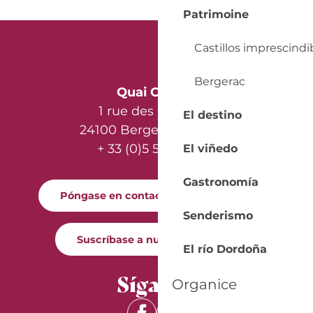
Patrimoine
Castillos imprescindi
Bergerac
Quai Cyrano
1 rue des Récollets
El destino
24100 Bergerac - France
+ 33 (0)5 53 57 03 11
El viñedo
Gastronomía
Póngase en contacto con nosotros
Senderismo
Suscríbase a nuestro boletín
El río Dordoña
Síganos
Organice