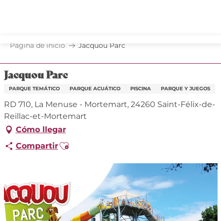
Aller
au
contenu
principal
Página de inicio
Jacquou Parc
Jacquou Parc
PARQUE TEMÁTICO
PARQUE ACUÁTICO
PISCINA
PARQUE Y JUEGOS
RD 710, La Menuse - Mortemart, 24260 Saint-Félix-de-
Reillac-et-Mortemart
Cómo llegar
Ajouter aux favoris
Compartir