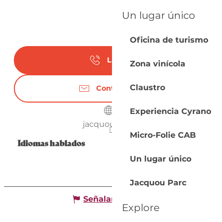
Un lugar único
Oficina de turismo
Llamar
Zona vinícola
Claustro
Contáctenos
Experiencia Cyrano
jacquouparc.fr
Micro-Folie CAB
Idiomas hablados
Idiomas hablados
Un lugar único
Jacquou Parc
Señalar un error
Explore