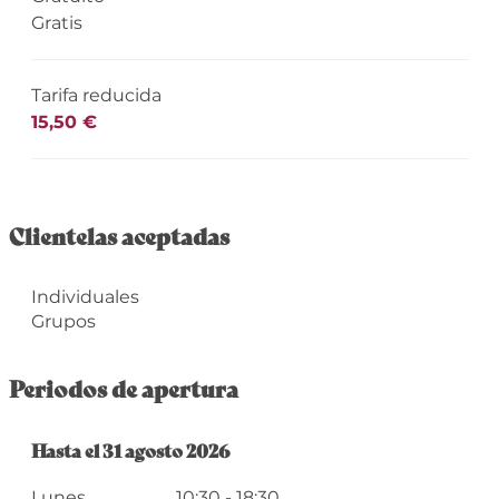
Gratis
Tarifa reducida
15,50 €
Clientelas aceptadas
Individuales
Grupos
Periodos de apertura
Del
Hasta el
1 julio 2026
31 agosto 2026
al
31 agosto 2026
Lunes
10:30 - 18:30