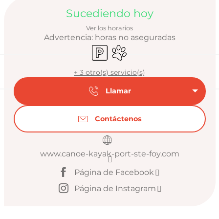
Horarios y datos de
Sucediendo hoy
Ver los horarios
Advertencia: horas no aseguradas
Aparcamiento
Se aceptan animales
+ 3 otro(s) servicio(s)
Llamar
Contáctenos
www.canoe-kayak-port-ste-foy.com
Página de Facebook
Página de Instagram