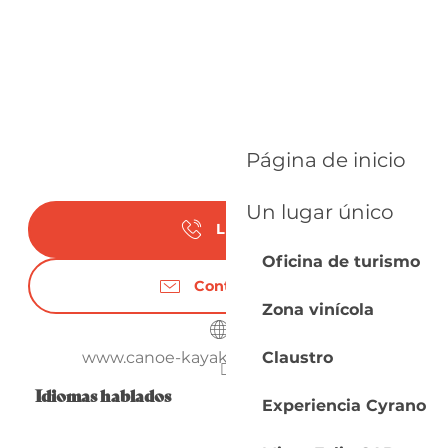
Página de inicio
Un lugar único
Llamar
Oficina de turismo
Contáctenos
Zona vinícola
Claustro
www.canoe-kayak-port-ste-foy.com
Idiomas hablados
Idiomas hablados
Experiencia Cyrano