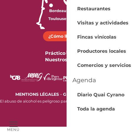
Restaurantes
Visitas y actividades
¿Cómo llegar?
Fincas vinícolas
Productores locales
Práctico
Nuestros folletos
Comercios y servicios
Agenda
-
MENTIONS LÉGALES
GESTION DES COOKIES
Diario Quai Cyrano
El abuso de alcohol es peligroso para la salud. Beba con moderación.
Toda la agenda
MENÚ