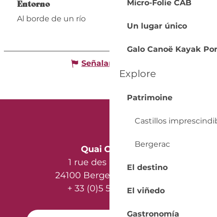
Entorno
Entorno
Micro-Folie CAB
Al borde de un río
Un lugar único
Galo Canoë Kayak Por
Señalar un error
Explore
Patrimoine
Castillos imprescindi
Bergerac
Quai Cyrano
1 rue des Récollets
El destino
24100 Bergerac - France
+ 33 (0)5 53 57 03 11
El viñedo
Gastronomía