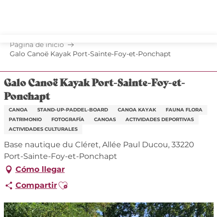
Aller
au
contenu
principal
Página de inicio
Galo Canoë Kayak Port-Sainte-Foy-et-Ponchapt
Galo Canoë Kayak Port-Sainte-Foy-et-
Ponchapt
CANOA
STAND-UP-PADDEL-BOARD
CANOA KAYAK
FAUNA FLORA
PATRIMONIO
FOTOGRAFÍA
CANOAS
ACTIVIDADES DEPORTIVAS
ACTIVIDADES CULTURALES
Base nautique du Cléret, Allée Paul Ducou, 33220
Port-Sainte-Foy-et-Ponchapt
Cómo llegar
Ajouter aux favoris
Compartir