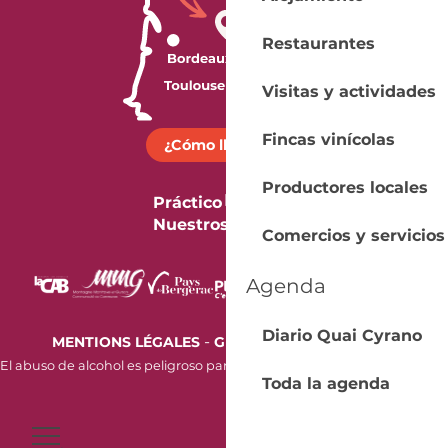
Restaurantes
Visitas y actividades
Fincas vinícolas
¿Cómo llegar?
Productores locales
Práctico
Nuestros folletos
Comercios y servicios
Agenda
Diario Quai Cyrano
-
MENTIONS LÉGALES
GESTION DES COOKIES
El abuso de alcohol es peligroso para la salud. Beba con moderación.
Toda la agenda