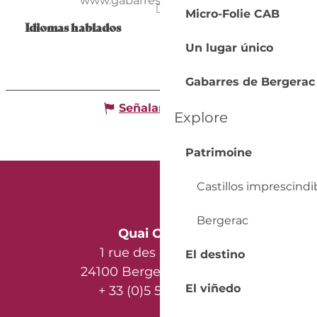
www.gabarresdebergerac.fr
Micro-Folie CAB
Idiomas hablados
Idiomas hablados
Un lugar único
Gabarres de Bergerac
Señalar un error
Explore
Patrimoine
Castillos imprescindi
Bergerac
Quai Cyrano
1 rue des Récollets
El destino
24100 Bergerac - France
El viñedo
+ 33 (0)5 53 57 03 11