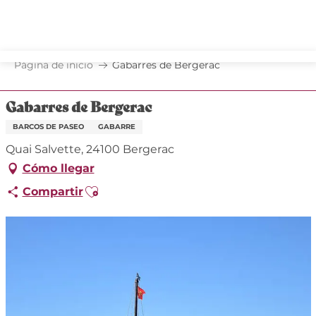
Aller
au
contenu
principal
Página de inicio
Gabarres de Bergerac
Gabarres de Bergerac
BARCOS DE PASEO
GABARRE
Quai Salvette, 24100 Bergerac
Cómo llegar
Ajouter aux favoris
Compartir