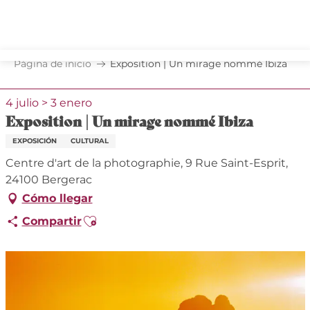
Aller
au
contenu
principal
Página de inicio
Exposition | Un mirage nommé Ibiza
4 julio > 3 enero
Exposition | Un mirage nommé Ibiza
EXPOSICIÓN
CULTURAL
Centre d'art de la photographie, 9 Rue Saint-Esprit,
24100 Bergerac
Cómo llegar
Ajouter aux favoris
Compartir