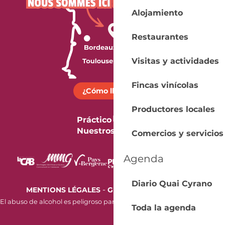
Alojamiento
Restaurantes
Visitas y actividades
Fincas vinícolas
¿Cómo llegar?
Productores locales
Práctico
Nuestros folletos
Comercios y servicios
Agenda
Diario Quai Cyrano
-
MENTIONS LÉGALES
GESTION DES COOKIES
El abuso de alcohol es peligroso para la salud. Beba con moderación.
Toda la agenda