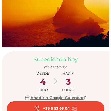
Horarios y datos de
Sucediendo hoy
Ver los horarios
DESDE
HASTA
4
3
JULIO
ENERO
Añadir a Google Calendar
+33 5 53 63 04
▒▒