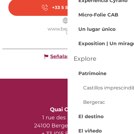
Experiencia Cyrano
+33 5 53 63 04
▒▒
Micro-Folie CAB
www.bergerac.fr
Un lugar único
Exposition | Un mira
Señalar un error
Explore
Patrimoine
Castillos imprescindi
Bergerac
Quai Cyrano
El destino
1 rue des Récollets
24100 Bergerac - France
El viñedo
+ 33 (0)5 53 57 03 11