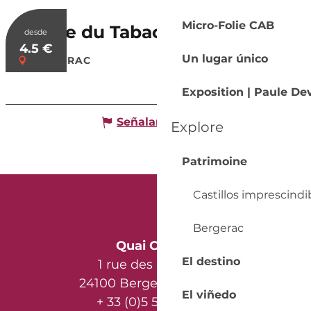
Micro-Folie CAB
Musée du Tabac
desde
4.5
€
Un lugar único
BERGERAC
Exposition | Paule Dev
Señalar un error
Explore
Patrimoine
Castillos imprescindi
Bergerac
Quai Cyrano
El destino
1 rue des Récollets
24100 Bergerac - France
El viñedo
+ 33 (0)5 53 57 03 11