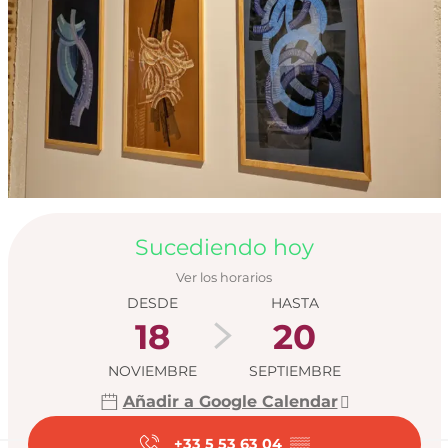
Horarios y datos de
Sucediendo hoy
Ver los horarios
DESDE
HASTA
18
20
NOVIEMBRE
SEPTIEMBRE
Añadir a Google Calendar
+33 5 53 63 04
▒▒