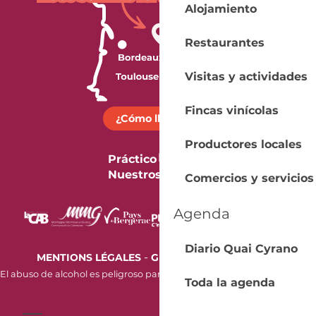
Alojamiento
Restaurantes
Visitas y actividades
Fincas vinícolas
¿Cómo llegar?
Productores locales
Práctico
Nuestros folletos
Comercios y servicios
Agenda
Diario Quai Cyrano
-
MENTIONS LÉGALES
GESTION DES COOKIES
El abuso de alcohol es peligroso para la salud. Beba con moderación.
Toda la agenda