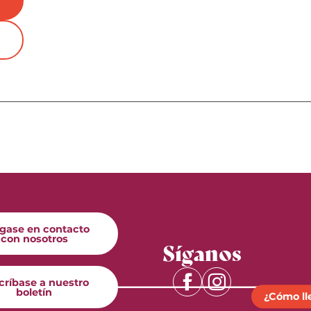
gase en contacto
con nosotros
Síganos
críbase a nuestro
boletín
¿Cómo ll