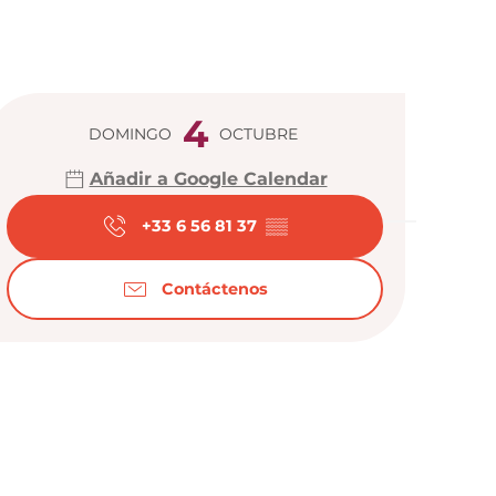
Horarios y da
4
DOMINGO
OCTUBRE
Añadir a Google Calendar
+33 6 56 81 37
▒▒
Contáctenos