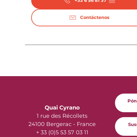
+33 6 56 81 37
▒▒
Contáctenos
Pón
Quai Cyrano
1 rue des Récollets
24100 Bergerac - France
Sus
+ 33 (0)5 53 57 03 11