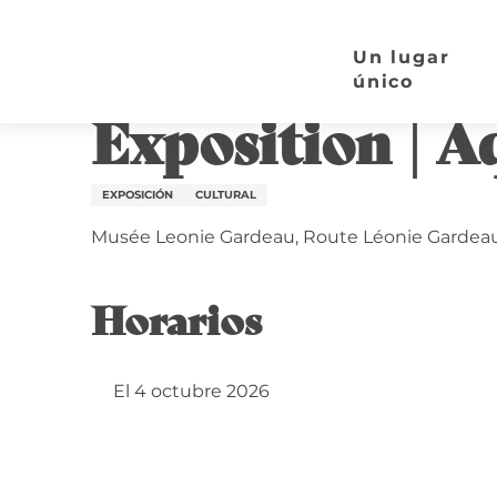
Aller
Página de inicio
Exposition | Aquarelles
au
Un lugar
contenu
único
Domingo 4 octubre
principal
Exposition | A
EXPOSICIÓN
CULTURAL
Musée Leonie Gardeau, Route Léonie Gardeau
Horarios
El 4 octubre 2026