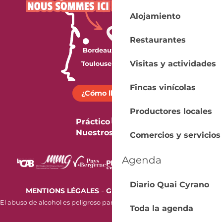
Alojamiento
Restaurantes
Visitas y actividades
Fincas vinícolas
¿Cómo llegar?
Productores locales
Práctico
Nuestros folletos
Comercios y servicios
Agenda
Diario Quai Cyrano
-
MENTIONS LÉGALES
GESTION DES COOKIES
El abuso de alcohol es peligroso para la salud. Beba con moderación.
Toda la agenda