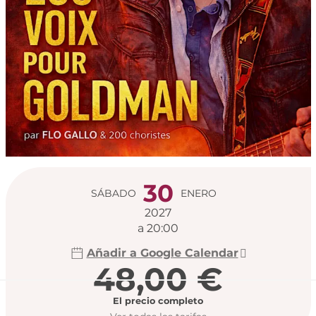
Horarios y datos de
30
SÁBADO
ENERO
2027
a 20:00
Añadir a Google Calendar
48,00 €
El precio completo