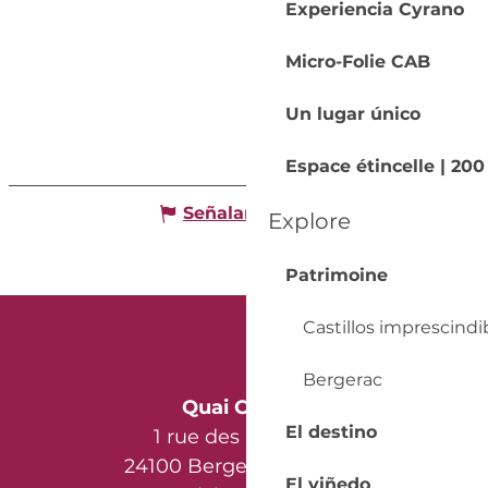
Experiencia Cyrano
Micro-Folie CAB
Un lugar único
Espace étincelle | 20
Señalar un error
Explore
Patrimoine
Castillos imprescindi
Bergerac
Quai Cyrano
El destino
1 rue des Récollets
24100 Bergerac - France
El viñedo