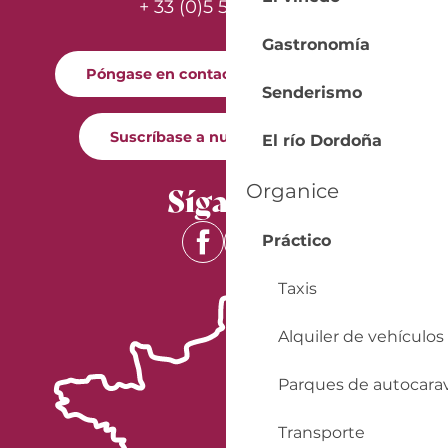
+ 33 (0)5 53 57 03 11
Gastronomía
Póngase en contacto con nosotros
Senderismo
Suscríbase a nuestro boletín
El río Dordoña
Síganos
Organice
Práctico
Taxis
Alquiler de vehículos
Parques de autocara
Transporte