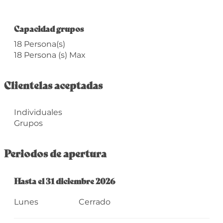
Capacidad grupos
Capacidad grupos
18 Persona(s)
18 Persona (s) Max
Clientelas aceptadas
Individuales
Grupos
Periodos de apertura
Del
Hasta el
2 enero 2026
31 diciembre 2026
al
31 diciembre 2026
Lunes
Cerrado