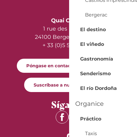
Castillos imprescindi
Bergerac
Quai Cyrano
1 rue des Récollets
El destino
24100 Bergerac - France
El viñedo
+ 33 (0)5 53 57 03 11
Gastronomía
Póngase en contacto con nosotros
Senderismo
Suscríbase a nuestro boletín
El río Dordoña
Síganos
Organice
Práctico
Taxis