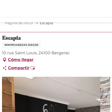
Aller
au
contenu
principal
Página de inicio
Escapia
Escapia
ROMPECABEZAS JUEGOS
10 rue Saint Louis, 24100 Bergerac
Cómo llegar
Ajouter aux favoris
Compartir