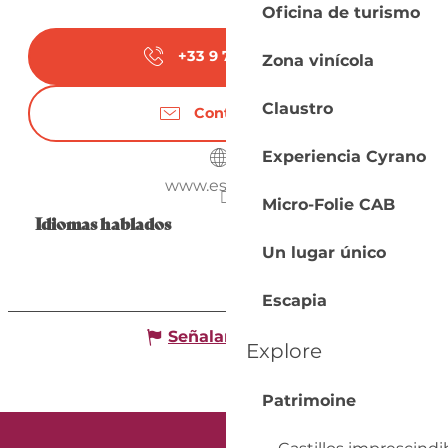
Oficina de turismo
+33 9 70 93 11
▒▒
Zona vinícola
Claustro
Contáctenos
Experiencia Cyrano
www.escapia.fr
Micro-Folie CAB
Idiomas hablados
Idiomas hablados
Un lugar único
Escapia
Señalar un error
Explore
Patrimoine