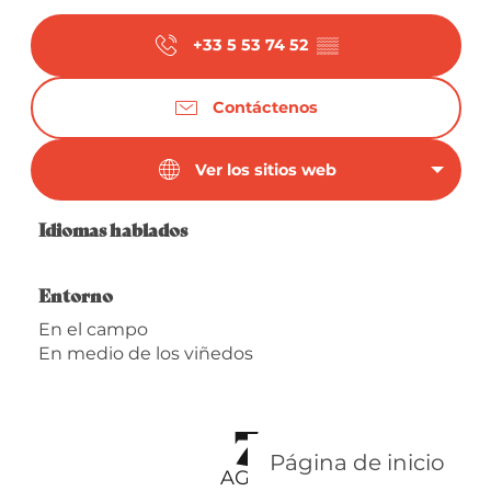
+33 5 53 74 52
▒▒
Contáctenos
Ver los sitios web
Idiomas hablados
Idiomas hablados
Entorno
Entorno
En el campo
En medio de los viñedos
7
Página de inicio
AGO.