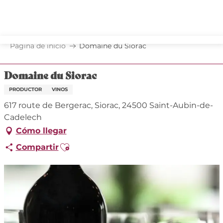
Aller
au
contenu
principal
Página de inicio
Domaine du Siorac
Domaine du Siorac
PRODUCTOR
VINOS
617 route de Bergerac, Siorac, 24500 Saint-Aubin-de-
Cadelech
Cómo llegar
Ajouter aux favoris
Compartir