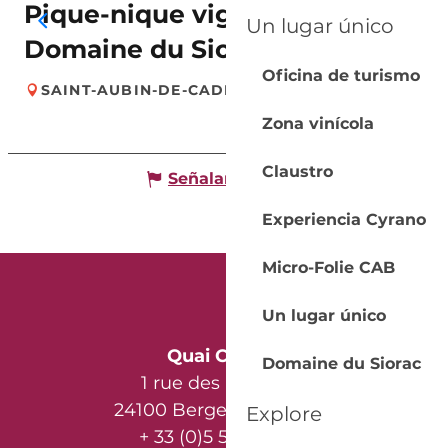
Pique-nique vigneron |
Un lugar único
Domaine du Siorac
Oficina de turismo
SAINT-AUBIN-DE-CADELECH
Zona vinícola
Claustro
Señalar un error
Experiencia Cyrano
Micro-Folie CAB
Un lugar único
Quai Cyrano
Domaine du Siorac
1 rue des Récollets
24100 Bergerac - France
Explore
+ 33 (0)5 53 57 03 11