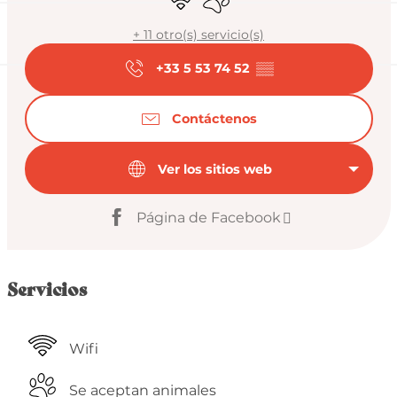
+ 11 otro(s) servicio(s)
+33 5 53 74 52
▒▒
Contáctenos
Ver los sitios web
Página de Facebook
Servicios
Wifi
Se aceptan animales