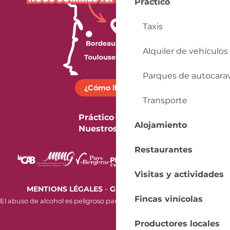
Práctico
Taxis
Alquiler de vehículos
Parques de autocara
¿Cómo llegar?
Transporte
Práctico
Alojamiento
Nuestros folletos
Restaurantes
Visitas y actividades
-
MENTIONS LÉGALES
GESTION DES COOKIES
Fincas vinícolas
El abuso de alcohol es peligroso para la salud. Beba con moderación.
Productores locales