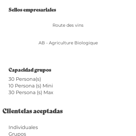
Oferta de prestacio
Sellos empresariales
Sellos empresariales
Route des vins
AB - Agriculture Biologique
Capacidad grupos
Capacidad grupos
30 Persona(s)
10 Persona (s) Mini
30 Persona (s) Max
Clientelas aceptadas
Individuales
Grupos