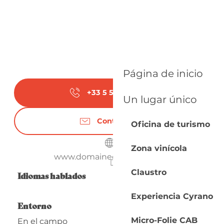
Página de inicio
+33 5 53 58 44
▒▒
Un lugar único
Contáctenos
Oficina de turismo
Zona vinícola
www.domainedemontlong.fr
Claustro
Idiomas hablados
Idiomas hablados
Experiencia Cyrano
Entorno
Entorno
Micro-Folie CAB
En el campo