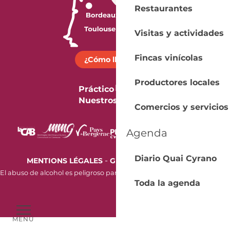
Restaurantes
Visitas y actividades
Fincas vinícolas
¿Cómo llegar?
Productores locales
Práctico
Nuestros folletos
Comercios y servicios
Agenda
Diario Quai Cyrano
-
MENTIONS LÉGALES
GESTION DES COOKIES
El abuso de alcohol es peligroso para la salud. Beba con moderación.
Toda la agenda
MENÚ
Voir les favoris