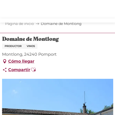
Aller
au
contenu
principal
Página de inicio
Domaine de Montlong
Domaine de Montlong
PRODUCTOR
VINOS
Montlong, 24240 Pomport
Cómo llegar
Ajouter aux favoris
Compartir