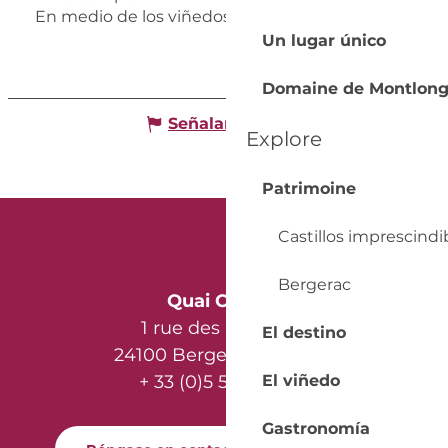
En medio de los viñedos
Un lugar único
Domaine de Montlon
Señalar un error
Explore
Patrimoine
Castillos imprescindi
Bergerac
Quai Cyrano
1 rue des Récollets
El destino
24100 Bergerac - France
El viñedo
+ 33 (0)5 53 57 03 11
Gastronomía