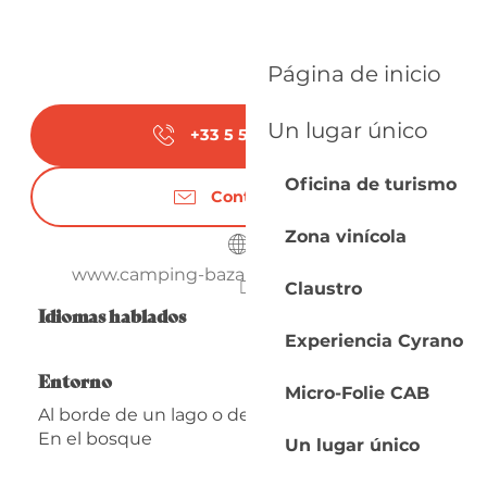
Página de inicio
Un lugar único
+33 5 53 24 64
▒▒
Oficina de turismo
Contáctenos
Zona vinícola
www.camping-bazange-dordogne.com
Claustro
Idiomas hablados
Idiomas hablados
Experiencia Cyrano
Entorno
Entorno
Micro-Folie CAB
Al borde de un lago o de un estanque
En el bosque
Un lugar único