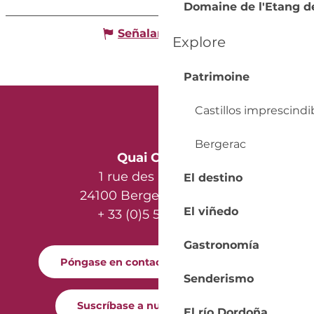
Domaine de l'Etang d
Señalar un error
Explore
Patrimoine
Castillos imprescindi
Bergerac
Quai Cyrano
1 rue des Récollets
El destino
24100 Bergerac - France
El viñedo
+ 33 (0)5 53 57 03 11
Gastronomía
Póngase en contacto con nosotros
Senderismo
Suscríbase a nuestro boletín
El río Dordoña