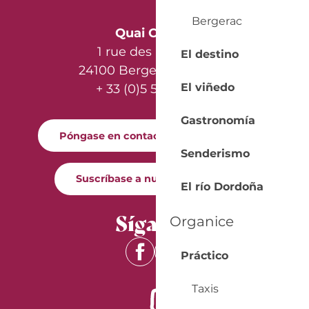
Bergerac
Quai Cyrano
1 rue des Récollets
El destino
24100 Bergerac - France
El viñedo
+ 33 (0)5 53 57 03 11
Gastronomía
Póngase en contacto con nosotros
Senderismo
Suscríbase a nuestro boletín
El río Dordoña
Síganos
Organice
Práctico
Taxis