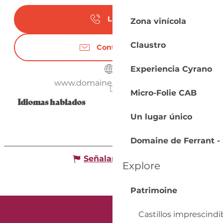
Llamar
Zona vinícola
Claustro
Contáctenos
Experiencia Cyrano
www.domainedeferrant.com
Micro-Folie CAB
Idiomas hablados
Idiomas hablados
Un lugar único
Domaine de Ferrant - 
Señalar un error
Explore
Patrimoine
Castillos imprescindi