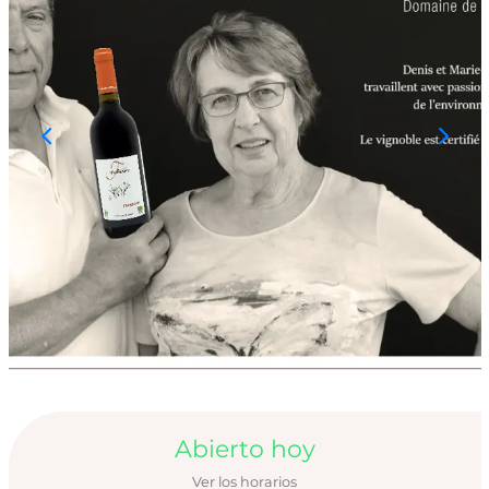
Horarios y datos de
Abierto hoy
Ver los horarios