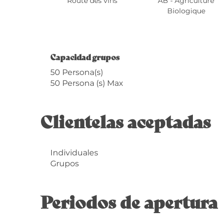
Route des vins
AB - Agriculture
Biologique
Capacidad grupos
Capacidad grupos
50 Persona(s)
50 Persona (s) Max
Clientelas aceptadas
Individuales
Grupos
Periodos de apertura