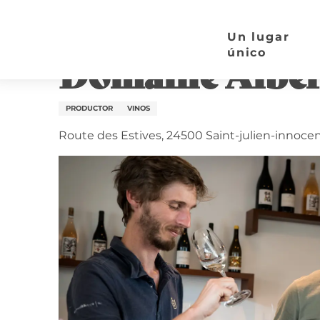
Aller
Página de inicio
Domaine Albert de Conti
au
Un lugar
contenu
único
Domaine Alber
principal
PRODUCTOR
VINOS
Route des Estives, 24500 Saint-julien-innoce