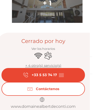
+ 1
Horarios y da
Cerrado por hoy
Ver los horarios
Wifi
Se aceptan animales
+ 4 otro(s) servicio(s)
+33 5 53 74 17
▒▒
Contáctenos
www.domainealbertdeconti.com