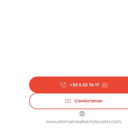
+33 5 53 74 17
▒▒
Contáctenos
www.domainealbertdeconti.com