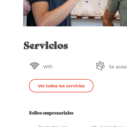
Servicios
Wifi
Se acep
Ver todos los servicios
Oferta de 
Sellos empresariales
Sellos empresariales