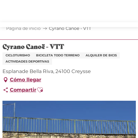
Aller
au
contenu
principal
Página de inicio
Cyrano Canoë - VTT
Cyrano Canoë - VTT
CICLOTURISMO
BICICLETA TODO TERRENO
ALQUILER DE BICIS
ACTIVIDADES DEPORTIVAS
Esplanade Bella Riva, 24100 Creysse
Cómo llegar
Ajouter aux favoris
Compartir