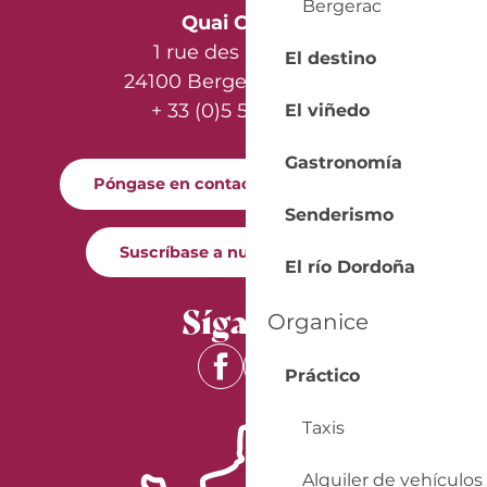
Bergerac
Quai Cyrano
1 rue des Récollets
El destino
24100 Bergerac - France
+ 33 (0)5 53 57 03 11
El viñedo
Gastronomía
Póngase en contacto con nosotros
Senderismo
Suscríbase a nuestro boletín
El río Dordoña
Síganos
Organice
Práctico
Taxis
Alquiler de vehículos