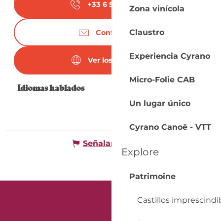
+33 6 52 71 63
▒▒
Zona vinícola
Claustro
Contáctenos
Experiencia Cyrano
Ver los sitios web
Micro-Folie CAB
Idiomas hablados
Idiomas hablados
Un lugar único
Cyrano Canoë - VTT
Señalar un error
Explore
Patrimoine
Castillos imprescindi