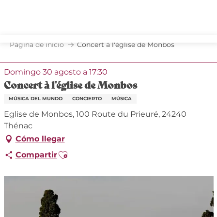
Aller
au
contenu
principal
Página de inicio
Concert à l'église de Monbos
Domingo 30 agosto a 17:30
Concert à l'église de Monbos
MÚSICA DEL MUNDO
CONCIERTO
MÚSICA
Eglise de Monbos, 100 Route du Prieuré, 24240
Thénac
Cómo llegar
Ajouter aux favoris
Compartir