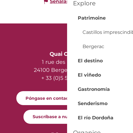
Señalar un error
Explore
Patrimoine
Castillos imprescindi
Bergerac
Quai Cyrano
El destino
1 rue des Récollets
24100 Bergerac - France
El viñedo
+ 33 (0)5 53 57 03 11
Gastronomía
Póngase en contacto con nosotros
Senderismo
Suscríbase a nuestro boletín
El río Dordoña
Organice