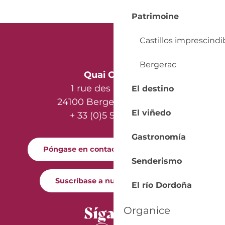
Patrimoine
Castillos imprescindi
Bergerac
Quai Cyrano
1 rue des Récollets
El destino
24100 Bergerac - France
El viñedo
+ 33 (0)5 53 57 03 11
Gastronomía
Póngase en contacto con nosotros
Senderismo
Suscríbase a nuestro boletín
El río Dordoña
Síganos
Organice