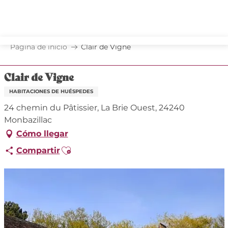
Aller
au
contenu
principal
Página de inicio
Clair de Vigne
Clair de Vigne
HABITACIONES DE HUÉSPEDES
24 chemin du Pâtissier, La Brie Ouest, 24240
Monbazillac
Cómo llegar
Ajouter aux favoris
Compartir