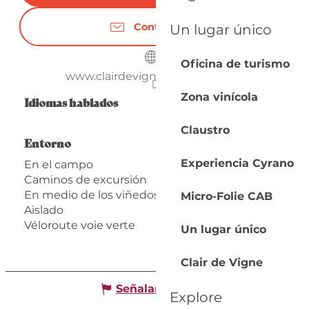
Contáctenos
Un lugar único
Oficina de turismo
www.clairdevigne-monbazillac.fr
Zona vinícola
Idiomas hablados
Idiomas hablados
Claustro
Entorno
Entorno
Experiencia Cyrano
En el campo
Caminos de excursión
En medio de los viñedos
Micro-Folie CAB
Aislado
Véloroute voie verte
Un lugar único
Clair de Vigne
Señalar un error
Explore