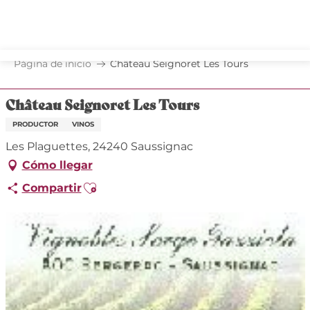
Aller
au
contenu
principal
Página de inicio
Château Seignoret Les Tours
Château Seignoret Les Tours
PRODUCTOR
VINOS
Les Plaguettes, 24240 Saussignac
Cómo llegar
Ajouter aux favoris
Compartir