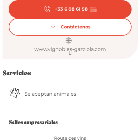
+33 6 08 61 58
▒▒
Contáctenos
www.vignobles-gazziola.com
Servicios
Se aceptan animales
Oferta de prestacio
Sellos empresariales
Sellos empresariales
Route des vins