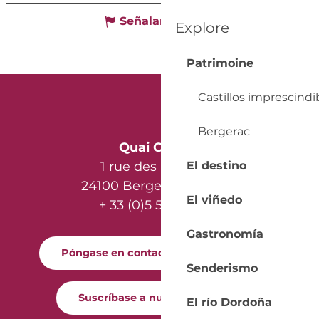
Señalar un error
Explore
Patrimoine
Castillos imprescindi
Bergerac
Quai Cyrano
El destino
1 rue des Récollets
24100 Bergerac - France
El viñedo
+ 33 (0)5 53 57 03 11
Gastronomía
Póngase en contacto con nosotros
Senderismo
Suscríbase a nuestro boletín
El río Dordoña