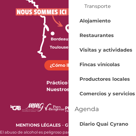
Transporte
Alojamiento
Restaurantes
Visitas y actividades
Fincas vinícolas
¿Cómo llegar?
Productores locales
Práctico
Nuestros folletos
Comercios y servicios
Agenda
Diario Quai Cyrano
-
MENTIONS LÉGALES
GESTION DES COOKIES
El abuso de alcohol es peligroso para la salud. Beba con moderación.