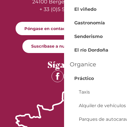
24100 Bergerac - France
+ 33 (0)5 53 57 03 11
El viñedo
Gastronomía
Póngase en contacto con nosotros
Senderismo
Suscríbase a nuestro boletín
El río Dordoña
Síganos
Organice
Práctico
Taxis
Alquiler de vehículos
Parques de autocara