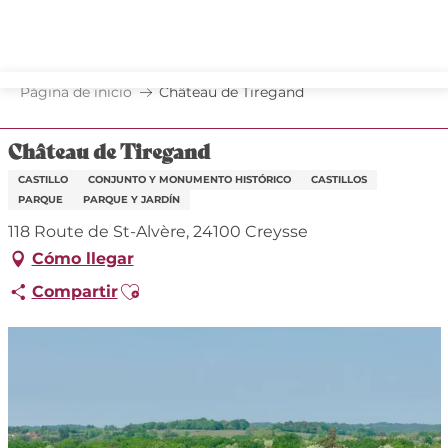
Aller
au
contenu
principal
Página de inicio
Château de Tiregand
Château de Tiregand
CASTILLO
CONJUNTO Y MONUMENTO HISTÓRICO
CASTILLOS
PARQUE
PARQUE Y JARDÍN
118 Route de St-Alvère, 24100 Creysse
Cómo llegar
Ajouter aux favoris
Compartir