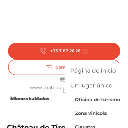
+33 7 87 26 26
▒▒
Contáctenos
Página de inicio
Un lugar único
www.chateaudetiregand.com
Idiomas hablados
Idiomas hablados
Oficina de turismo
Zona vinícola
Château de Tiregand, escape
Claustro