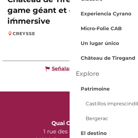
game géant et enquête
Experiencia Cyrano
immersive
Micro-Folie CAB
CREYSSE
Un lugar único
Château de Tiregand
Señalar un error
Explore
Patrimoine
Castillos imprescindi
Bergerac
Quai Cyrano
1 rue des Récollets
El destino