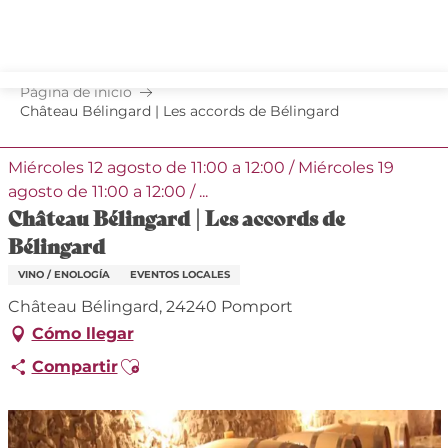
Aller
au
contenu
principal
Página de inicio
Château Bélingard | Les accords de Bélingard
Miércoles 12 agosto de 11:00 a 12:00 / Miércoles 19
agosto de 11:00 a 12:00 / ...
Château Bélingard | Les accords de
Bélingard
VINO / ENOLOGÍA
EVENTOS LOCALES
Château Bélingard, 24240 Pomport
Cómo llegar
Ajouter aux favoris
Compartir