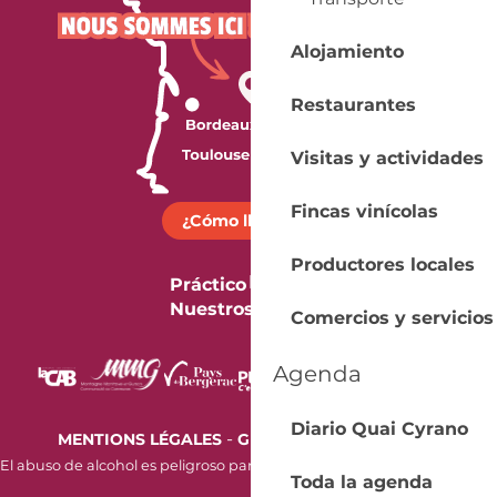
Alojamiento
Restaurantes
Visitas y actividades
Fincas vinícolas
¿Cómo llegar?
Productores locales
Práctico
Nuestros folletos
Comercios y servicios
Agenda
Diario Quai Cyrano
-
MENTIONS LÉGALES
GESTION DES COOKIES
El abuso de alcohol es peligroso para la salud. Beba con moderación.
Toda la agenda