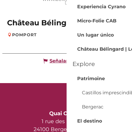
Experiencia Cyrano
Micro-Folie CAB
Château Bélingard SCEA
Un lugar único
POMPORT
Château Bélingard | L
Señalar un error
Explore
Patrimoine
Castillos imprescindi
Bergerac
Quai Cyrano
1 rue des Récollets
El destino
24100 Bergerac - France