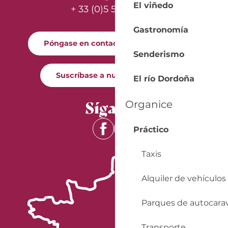
El viñedo
+ 33 (0)5 53 57 03 11
Gastronomía
Póngase en contacto con nosotros
Senderismo
Suscríbase a nuestro boletín
El río Dordoña
Síganos
Organice
Práctico
Taxis
Alquiler de vehículos
Parques de autocara
Transporte