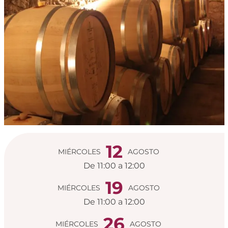
Horarios y datos de
12
MIÉRCOLES
AGOSTO
De 11:00 a 12:00
19
MIÉRCOLES
AGOSTO
De 11:00 a 12:00
26
MIÉRCOLES
AGOSTO